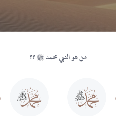
من هو النبي محمد ﷺ ؟؟