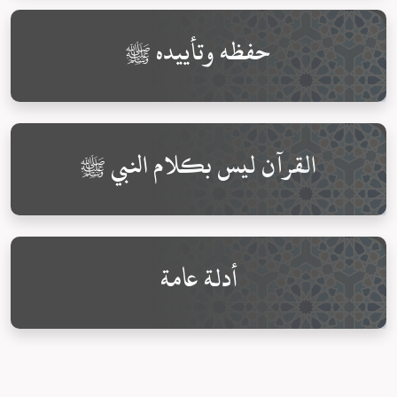
حفظه وتأييده ﷺ
القرآن ليس بكلام النبي ﷺ
أدلة عامة