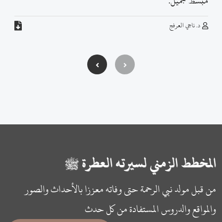
مبسط جميل.
د. ناجي العرفج
المخطط الزمني لسيرته العطرة ﷺ
من قبل مولد نبي الرحمة حتى وفاته معززا بالأحداث والصور
والمواقع والدروس المستفادة من كل حدث