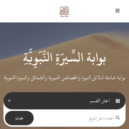
7 أغسطس 2026 م - 22 صفر 1448 هـ
﴿
وَمَا أَرْسَلْنَاكَ إِلا رَحْمَةً لِلْعَالَمِينَ
﴾
بوابة السِّيرَةِ النَّبَوِيَّةِ
بوابة شاملة لدلائل النبوة والخصائص النبوية والشمائل والسيرة النبوية
اختر القسم
بحث