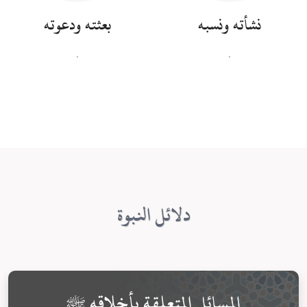
نشأته ونسبه
بعثته ودعوته
.
.
دلائل النبوة
المسائل المتعلقة بأخلاقه ﷺ