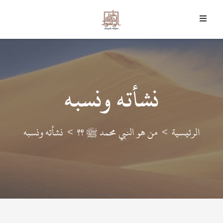
8 أغسطس 2026 م - 23 صفر 1448 هـ
﴿
وَمَا أَرْسَلْنَاكَ إِلا رَحْمَةً لِلْعَالَمِينَ
﴾
نشأته ونسبه
الرئيسية
من هو النبي محمد ﷺ ؟؟
نشأته ونسبه