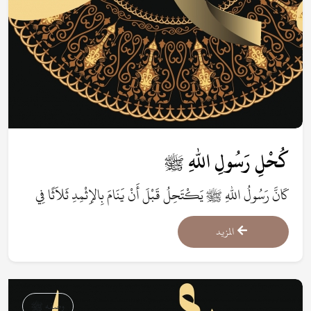
كُحْلِ رَسُولِ اللهِ ﷺ
كَانَّ رَسُولُ اللهِ ﷺ يَكْتَحِلُ قَبْلَ أَنْ يَنَامَ بِالإِثْمِدِ ثَلاَثًا فِي
كُلِّ عَيْنٍ.
المزيد
وصفه ﷺ