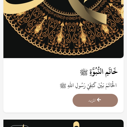
خَاتَمِ النُّبُوَّةِ ﷺ
الْخَاتَمَ بَيْنَ كَتِفَيْ رَسُولِ اللهِ ﷺ
المزيد