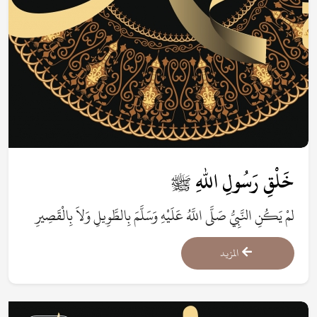
خَلْقِ رَسُولِ اللهِ ﷺ
لمْ يَكُنِ النَّبِيُّ صَلَّى اللَّهُ عَلَيْهِ وَسَلَّمَ بِالطَّوِيلِ وَلاَ بِالْقَصِيرِ
المزيد