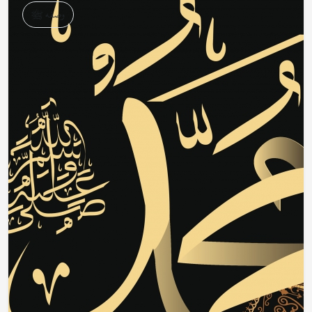
وصفه ﷺ