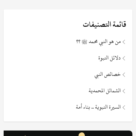
قائمة التصنيفات
من هو النبي محمد ﷺ ؟؟
دلائل النبوة
خصائص النبي
الشمائل المحمدية
السيرة النبوية .. بناء أمة