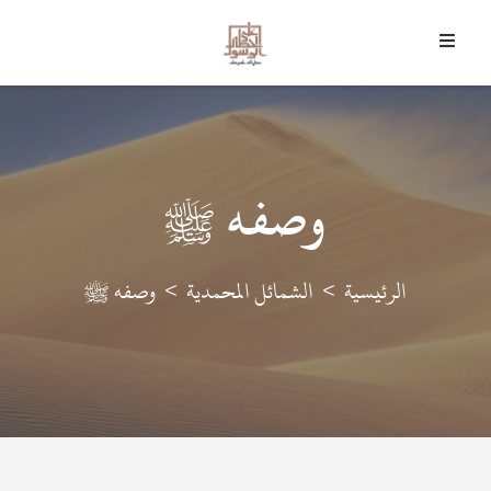
6 أغسطس 2026 م - 21 صفر 1448 هـ
﴿
وَمَا أَرْسَلْنَاكَ إِلا رَحْمَةً لِلْعَالَمِينَ
﴾
وصفه ﷺ
الرئيسية
الشمائل المحمدية
وصفه ﷺ