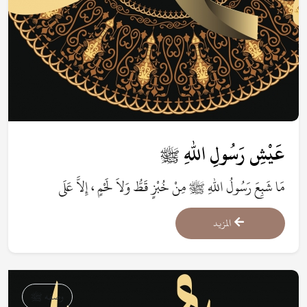
عَيْشِ رَسُولِ اللهِ ﷺ
مَا شَبِعَ رَسُولُ اللهِ ﷺ مِنْ خُبْزٍ قَطُّ وَلاَ لَحْمٍ ، إِلاَّ عَلَى
ضَفَفٍ.
المزيد
وصفه ﷺ