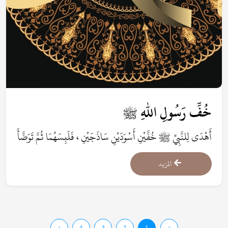
خُفِّ رَسُولِ اللهِ ﷺ
أَهْدَى لِلنَّبِيِّ ﷺ خُفَّيْنِ أَسْوَدَيْنِ سَاذَجَيْنِ ، فَلَبِسَهُمَا ثُمَّ تَوَضَّأَ
وَمَسَحَ عَلَيْهِمَا.
المزيد
›
4
3
2
1
‹