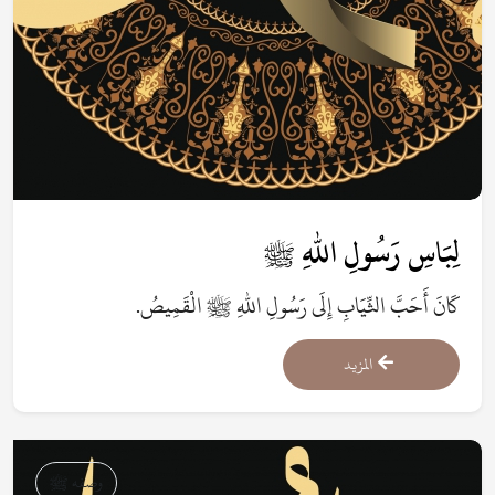
لِبَاسِ رَسُولِ اللهِ ﷺ
كَانَ أَحَبَّ الثِّيَابِ إِلَى رَسُولِ اللهِ ﷺ الْقَمِيصُ.
المزيد
وصفه ﷺ