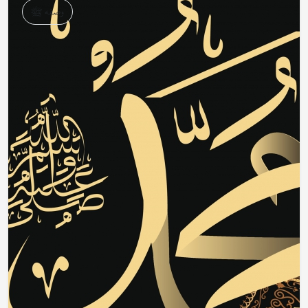
وصفه ﷺ