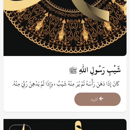
شَيْبِ رَسُولِ اللهِ ﷺ
كَانَ إِذَا دَهَنَ رَأْسَهُ لَمْ يُرَ مِنْهُ شَيْبٌ ، وَإِذَا لَمْ يَدْهِنْ رُئِيَ مِنْهُ.
المزيد