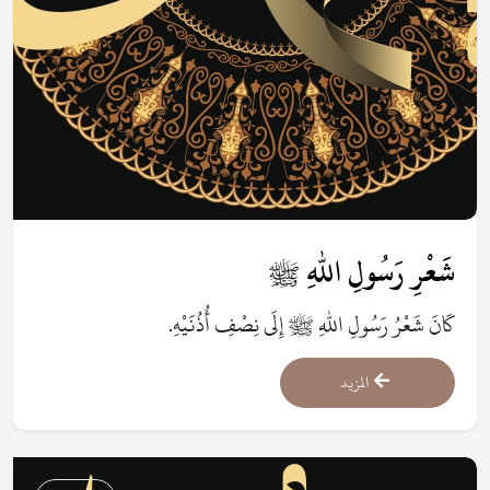
شَعْرِ رَسُولِ اللهِ ﷺ
كَانَ شَعْرُ رَسُولِ اللهِ ﷺ إِلَى نِصْفِ أُذُنَيْهِ.
المزيد