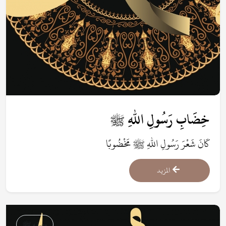
خِضَابِ رَسُولِ اللهِ ﷺ
كَانَ شَعْرَ رَسُولِ اللهِ ﷺ مَخْضُوبًا
المزيد
وصفه ﷺ