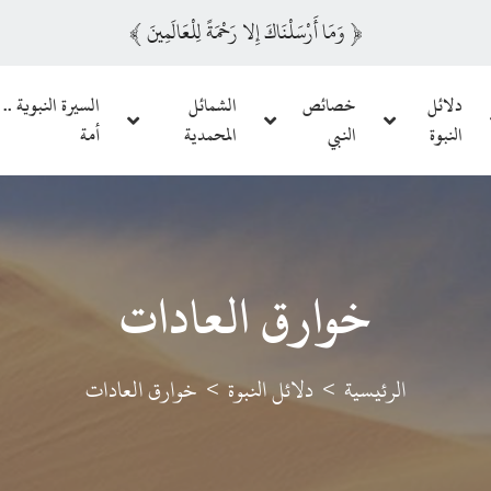
﴿
وَمَا أَرْسَلْنَاكَ إِلا رَحْمَةً لِلْعَالَمِينَ
﴾
دلائل
خصائص
الشمائل
السيرة النبوية .. 
النبوة
النبي
المحمدية
أمة
خوارق العادات
الرئيسية
دلائل النبوة
خوارق العادات