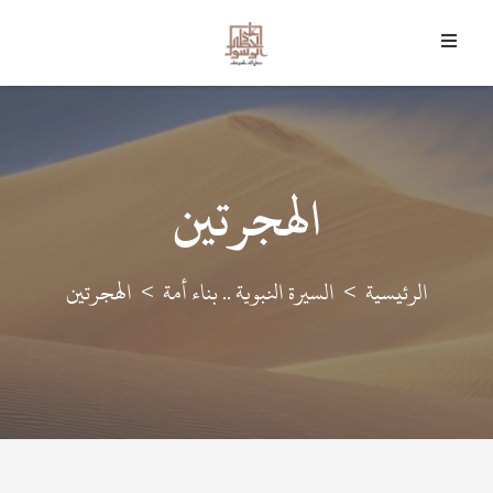
7 أغسطس 2026 م - 22 صفر 1448 هـ
﴿
وَمَا أَرْسَلْنَاكَ إِلا رَحْمَةً لِلْعَالَمِينَ
﴾
الهجرتين
الرئيسية
السيرة النبوية .. بناء أمة
الهجرتين