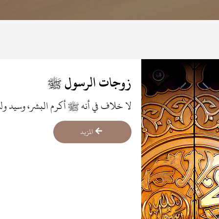
زوجات الرسول ﷺ
لا خلاف في أنه ﷺ أكرم البشر، وسيد ولد 
وأعلاهم درجة وأقربهم زلفى.
المزيد