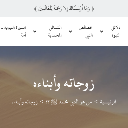
﴿
وَمَا أَرْسَلْنَاكَ إِلا رَحْمَةً لِلْعَالَمِينَ
﴾
دلائل
خصائص
الشمائل
السيرة النبوية .. 
النبوة
النبي
المحمدية
أمة
زوجاته وأبناءه
الرئيسية
من هو النبي محمد ﷺ ؟؟
زوجاته وأبناءه