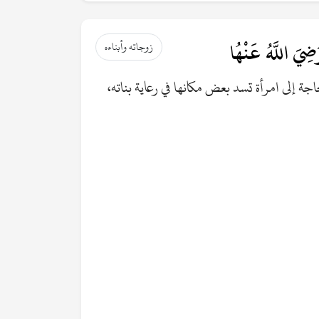
َضِيَ اللَّهُ عَنْهُا
زوجاته وأبناءه
ة إلى امرأة تسد بعض مكانها في رعاية بناته،
لمشركين، هذا الأذى الذي اشتدت وتيرته بعد