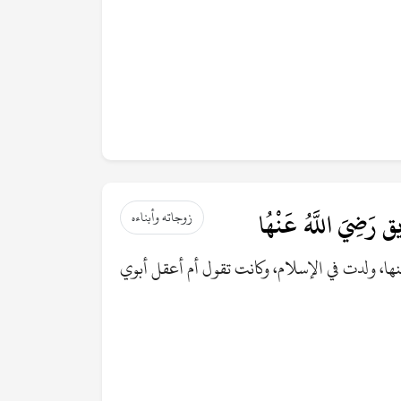
رَضِيَ اللَّهُ عَنْهُا
زوجاته وأبناءه
ا، ولدت في الإسلام، وكانت تقول أم أعقل أبوي
، أسلمت قديماً، وهاجرت وتوفيت سنة ست من