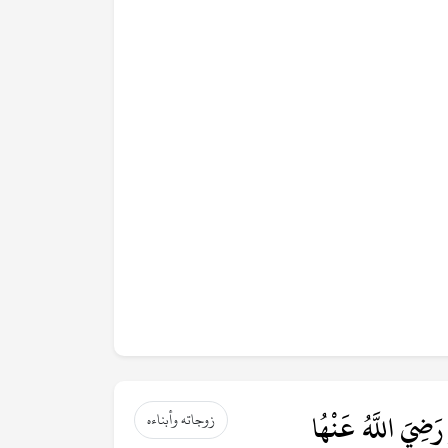
رَضِيَ اللَّهُ عَنْهُا
زوجاته وأبناءه