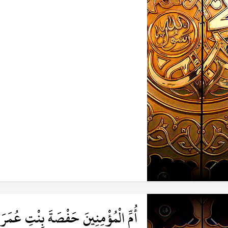
أُمِّ الْمُؤْمِنِينَ حَفْصَةَ بِنْتِ عُمَرَ 