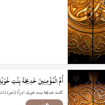
أُمِّ الْمُؤْمِنِينَ خَدِيجَةَ بِنْتِ خُوَيْل
كانت خديجة بنت خويلد امرأة تاجرة ذات 
وتضاربهم إياه بشيء تجعله لهم، وكانت قريش 
المزيد