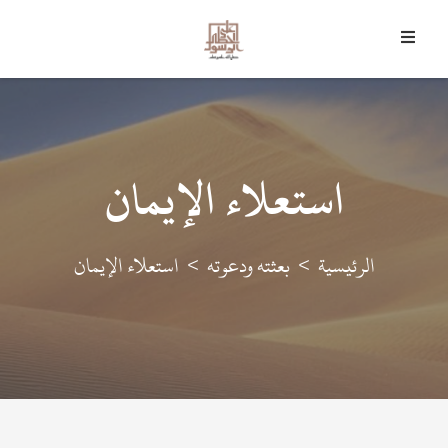
9 أغسطس 2026 م - 24 صفر 1448 هـ
﴿
وَمَا أَرْسَلْنَاكَ إِلا رَحْمَةً لِلْعَالَمِينَ
﴾
استعلاء الإيمان
الرئيسية
بعثته ودعوته
استعلاء الإيمان