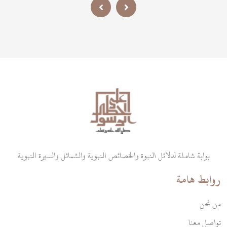
فَأَنذِرْ}&nbsp;والتي
وللناس كافة بشيراً.
استمرت إلى نزول قوله
تعالى: {فَٱصْدَعْ بِمَا تُؤْمَرُ}
&nbsp;ويكاد يتفق رواة
السيرة على أن مدتها كانت
ثلاث سنين.
بوابة شاملة لدلائل النبوة والخصائص النبوية والشمائل والسيرة النبوية
روابط هامة
من نحن
تواصل معنا