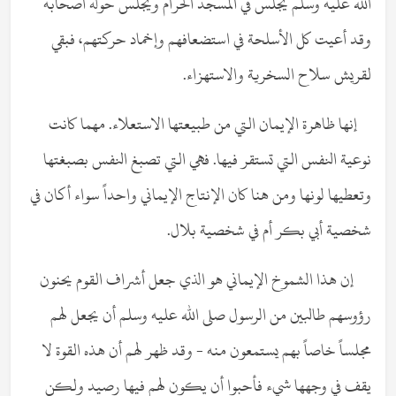
الله عليه وسلم يجلس في المسجد الحرام ويجلس حوله أصحابه
وقد أعيت كل الأسلحة في استضعافهم وإخماد حركتهم، فبقي
لقريش سلاح السخرية والاستهزاء.
إنها ظاهرة الإيمان التي من طبيعتها الاستعلاء. مهما كانت
نوعية النفس التي تستقر فيها. فهي التي تصبغ النفس بصبغتها
وتعطيها لونها ومن هنا كان الإنتاج الإيماني واحداً سواء أكان في
شخصية أبي بكر أم في شخصية بلال.
إن هذا الشموخ الإيماني هو الذي جعل أشراف القوم يحنون
رؤوسهم طالبين من الرسول صلى الله عليه وسلم أن يجعل لهم
مجلساً خاصاً بهم يستمعون منه - وقد ظهر لهم أن هذه القوة لا
يقف في وجهها شيء فأحبوا أن يكون لهم فيها رصيد ولكن