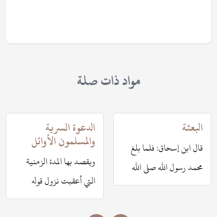
مواد ذات صلة
البعثة
الدعوة السرية
والمسلمون الأوائل
قال ابن إسحاق: فلما بلغ
ويقصد بها المدة الزمنية
محمد رسول الله صلى الله
التي أعقبت نزول قوله
عليه وسلم أربعين سنة
تعالى: {يَٰٓأَيُّهَا ٱلْمُدَّثِّرُ قُمْ
بعثه الله تعالى رحمة للعالمين