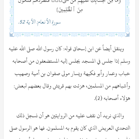
وَمَا مِنْ حِسَابِكَ عَلَيْهِم مِّن شَىْءٍۢ فَتَطْرُدَهُمْ فَتَكُونَ
مِنَ ٱلظَّٰلِمِينَ}
سورة الأنعام: الآية 52.
وينقل أيضاً عن ابن إسحاق قوله: كان رسول الله صلى الله عليه
وسلم إذا جلس في المسجد يجلس إليه المستضعفون من أصحابه
خباب وعمار وأبو فكيهة ويسار مولى صفوان بن أمية وصهيب
وأشباههم من المسلمين، هزئت بهم قريش وقال بعضهم لبعض:
هؤلاء أصحابه (2).
والذي نريد أن نقف عليه من الروايتين هو أن نسجل ذلك
التحدي العريض الذي كان يقوم به المسلمون. فها هو الرسول صلى