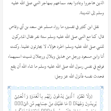
الذين هاجروا وعادوا بعد سماعهم بمهاجر النبي صلى الله عليه
وسلم إلى المدينة.
نقل ابن كثير في تفسيره ما رواه مسلم عن سعد بن أبي وقاص
قال: كنا مع النبي صلى الله عليه وسلم ستة نفر فقال المشركون
للنبي صلى الله عليه وسلم: اطرد هؤلاء لا يجترئون علينا. وكنت
أنا وابن مسعود ورجل من هذيل وبلال ورجلان نسيت اسميهما،
فوقع في نفس رسول الله صلى الله عليه وسلم ما شاء الله أن يقع
فحدث نفسه فأنزل الله عز وجل:
{وَلَا تَطْرُدِ ٱلَّذِينَ يَدْعُونَ رَبَّهُم بِٱلْغَدَوٰةِ وَٱلْعَشِىِّ
يُرِيدُونَ وَجْهَهُۥ ۖ مَا عَلَيْكَ مِنْ حِسَابِهِم مِّن شَىْءٍۢ