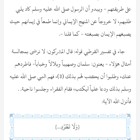
على طريقتهم - ويبدو أن الرسول صلى الله عليه وسلم كاد يلبي
طلبهم، لا خروجاً عن المنهج الإيماني وإنما طمعاً في إيمانهم حيث
يصبغهم الإيمان بصبغته - كما قلنا -.
جاء في تفسير القرطبي قوله: قال المشركون: لا نرضى بمجالسة
أمثال هؤلاء - يعنون: سلمان وصهيباً وبلالاً وخباباً- فاطردهم
عنك، وطلبوا أن يكتب لهم بذلك (3)، فهم النبي صلى الله عليه
وسلم بذلك ودعا علياً ليكتب، فقام الفقراء وجلسوا ناحية. .
فأنزل الله الآية:
{وَلَا تَطْرُدِ...}