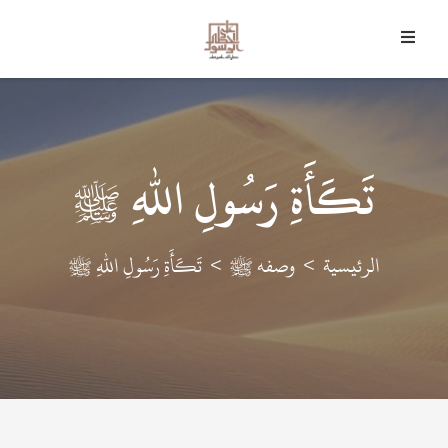
7 أغسطس 2026 م - 22 صفر 1448 هـ
﴿
وَمَا أَرْسَلْنَاكَ إِلا رَحْمَةً لِلْعَالَمِينَ
﴾
تَكَأَةِ رَسُولِ اللهِ ﷺ
الرئيسية
وصفه ﷺ
تَكَأَةِ رَسُولِ اللهِ ﷺ