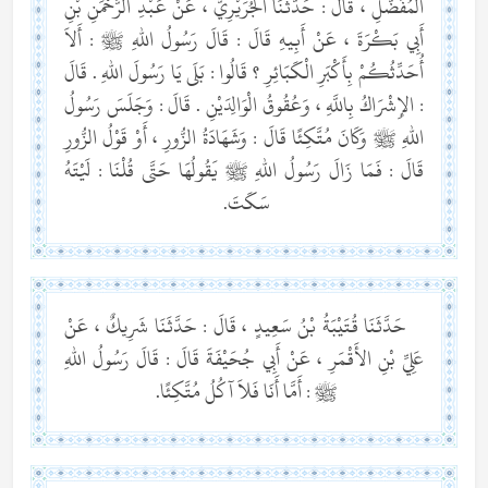
الْمُفَضَّلِ ، قَالَ : حَدَّثَنَا الْجُرَيْرِيُّ ، عَنْ عَبْدِ الرَّحْمَنِ بْنِ
أَبِي بَكْرَةَ ، عَنْ أَبِيهِ قَالَ : قَالَ رَسُولُ اللهِ ﷺ : أَلاَ
أُحَدِّثُكُمْ بِأَكْبَرِ الْكَبَائِرِ ؟ قَالُوا : بَلَى يَا رَسُولَ اللهِ . قَالَ
: الإِشْرَاكُ بِاللَّهِ ، وَعُقُوقُ الْوَالِدَيْنِ . قَالَ : وَجَلَسَ رَسُولُ
اللهِ ﷺ وَكَانَ مُتَّكِئًا قَالَ : وَشَهَادَةُ الزُّورِ ، أَوْ قَوْلُ الزُّورِ
قَالَ : فَمَا زَالَ رَسُولُ اللهِ ﷺ يَقُولُهَا حَتَّى قُلْنَا : لَيْتَهُ
سَكَتَ.
حَدَّثَنَا قُتَيْبَةُ بْنُ سَعِيدٍ ، قَالَ : حَدَّثَنَا شَرِيكٌ ، عَنْ
عَلِيِّ بْنِ الأَقْمَرِ ، عَنْ أَبِي جُحَيْفَةَ قَالَ : قَالَ رَسُولُ اللهِ
ﷺ : أَمَّا أَنَا فَلاَ آكُلُ مُتَّكِئًا.