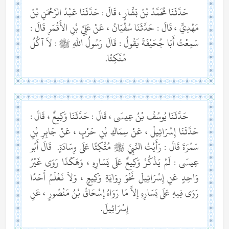
حَدَّثَنَا مُحَمَّدُ بْنُ بَشَّارٍ ، قَالَ : حَدَّثَنَا عَبْدُ الرَّحْمَنِ بْنُ
مَهْدِيٍّ ، قَالَ : حَدَّثَنَا سُفْيَانُ ، عَنْ عَلِيِّ بْنِ الأَقْمَرِ قَالَ :
سَمِعْتُ أَبَا جُحَيْفَةَ يَقُولُ : قَالَ رَسُولُ اللهِ ﷺ : لاَ آكُلُ
مُتَّكِئًا.
حَدَّثَنَا يُوسُفُ بْنُ عِيسَى ، قَالَ : حَدَّثَنَا وَكِيعٌ ، قَالَ :
حَدَّثَنَا إِسْرَائِيلُ ، عَنْ سِمَاكِ بْنِ حَرْبٍ ، عَنْ جَابِرِ بْنِ
سَمُرَةَ قَالَ : رَأَيْتُ النَّبِيَّ ﷺ مُتَّكِئًا عَلَى وِسَادَةٍ. قَالَ أَبُو
عِيسَى : لَمْ يَذْكُرْ وَكِيعٌ عَلَى يَسَارِهِ ، وَهَكَذَا رَوَى غَيْرُ
وَاحِدٍ عَنِ إِسْرَائِيلَ نَحْوَ رِوَايَةِ وَكِيعٍ ، وَلاَ نَعْلَمُ أَحَدًا
رَوَى فِيهِ عَلَى يَسَارِهِ إِلاَّ مَا رَوَاهُ إِسْحَاقُ بْنُ مَنْصُورٍ ، عَنِ
إِسْرَائِيلَ.