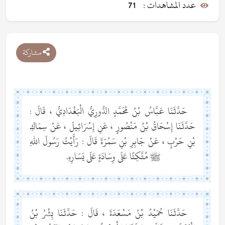
عدد المشاهدات :
71
مشاركة
حَدَّثَنَا عَبَّاسُ بْنُ مُحَمَّدٍ الدُّورِيُّ الْبَغْدَادِيُّ ، قَالَ :
حَدَّثَنَا إِسْحَاقُ بْنُ مَنْصُورٍ ، عَنِ إِسْرَائِيلَ ، عَنْ سِمَاكِ
بْنِ حَرْبٍ ، عَنْ جَابِرِ بْنِ سَمُرَةَ قَالَ : رَأَيْتُ رَسُولَ اللهِ
ﷺ مُتَّكِئًا عَلَى وِسَادَةٍ عَلَى يَسَارِهِ.
حَدَّثَنَا حُمَيْدُ بْنُ مَسْعَدَةَ ، قَالَ : حَدَّثَنَا بِشْرُ بْنُ