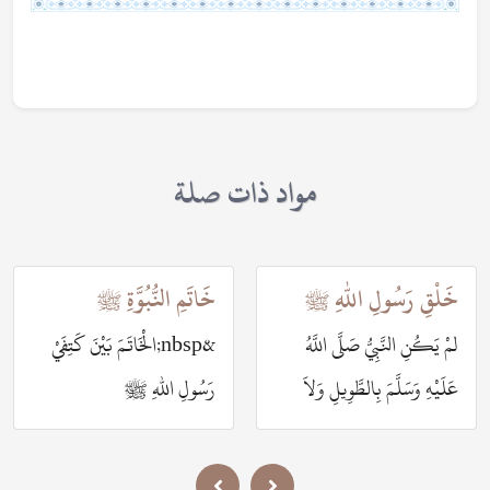
مواد ذات صلة
خَلْقِ رَسُولِ اللهِ ﷺ
خَاتَمِ النُّبُوَّةِ ﷺ
لمْ يَكُنِ النَّبِيُّ صَلَّى اللَّهُ
&nbsp;الْخَاتَمَ بَيْنَ كَتِفَيْ
عَلَيْهِ وَسَلَّمَ بِالطَّوِيلِ وَلاَ
رَسُولِ اللهِ ﷺ
بِالْقَصِيرِ&nbsp;