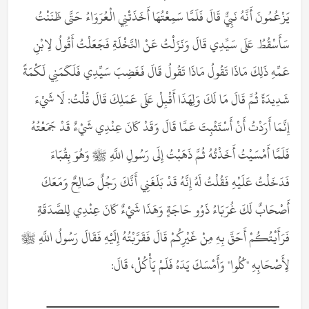
يَزْعُمُونَ أَنَّهُ نَبِيٌّ قَالَ فَلَمَّا سَمِعْتُهَا أَخَذَتْنِي الْعُرَوَاءُ حَتَّى ظَنَنْتُ
سَأَسْقُطُ عَلَى سَيِّدِي قَالَ وَنَزَلْتُ عَنْ النَّخْلَةِ فَجَعَلْتُ أَقُولُ لِابْنِ
عَمِّهِ ذَلِكَ مَاذَا تَقُولُ مَاذَا تَقُولُ قَالَ فَغَضِبَ سَيِّدِي فَلَكَمَنِي لَكْمَةً
شَدِيدَةً ثُمَّ قَالَ مَا لَكَ وَلِهَذَا أَقْبِلْ عَلَى عَمَلِكَ قَالَ قُلْتُ: لَا شَيْءَ
إِنَّمَا أَرَدْتُ أَنْ أَسْتَثْبِتَ عَمَّا قَالَ وَقَدْ كَانَ عِنْدِي شَيْءٌ قَدْ جَمَعْتُهُ
فَلَمَّا أَمْسَيْتُ أَخَذْتُهُ ثُمَّ ذَهَبْتُ إِلَى رَسُولِ اللَّهِ ﷺ وَهُوَ بِقُبَاءَ
فَدَخَلْتُ عَلَيْهِ فَقُلْتُ لَهُ إِنَّهُ قَدْ بَلَغَنِي أَنَّكَ رَجُلٌ صَالِحٌ وَمَعَكَ
أَصْحَابٌ لَكَ غُرَبَاءُ ذَوُو حَاجَةٍ وَهَذَا شَيْءٌ كَانَ عِنْدِي لِلصَّدَقَةِ
فَرَأَيْتُكُمْ أَحَقَّ بِهِ مِنْ غَيْرِكُمْ قَالَ فَقَرَّبْتُهُ إِلَيْهِ فَقَالَ رَسُولُ اللَّهِ ﷺ
لِأَصْحَابِهِ "كُلُوا" وَأَمْسَكَ يَدَهُ فَلَمْ يَأْكُلْ، قَالَ:
ــــــــــــــــــــــــــــــــــــــــــــــــــــــــ