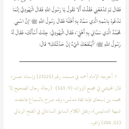
فَقَالَ لِمَ تَدْفَعُنِي فَقُلْتُ أَلَا تَقُولُ يَا رَسُولَ اللَّهِ فَقَالَ الْيَهُودِيُّ إِنَّمَا
نَدْعُوهُ بِاسْمِهِ الَّذِي سَمَّاهُ بِهِ أَهْلُهُ فَقَالَ رَسُولُ اللَّهِ ﷺ "إِنَّ اسْمِي
مُحَمَّدٌ الَّذِي سَمَّانِي بِهِ أَهْلِي"، فَقَالَ الْيَهُودِيُّ: جِئْتُ أَسْأَلُكَ، فَقَالَ لَهُ
رَسُولُ اللَّهِ ﷺ: "أَيَنْفَعُكَ شَيْءٌ إِنْ حَدَّثْتُكَ؟" قَالَ:
ــــــــــــــــــــــــــــــــــــــــــــــــــــــــ
1. أخرجه الإمام أحمد في مسنده رقم (23225) وإسناد حسن؛
قال الهيثمي في مجمع الزوائد (9/ 559): (رجاله رجال الصحيح إلا
محمد بن إسحاق فإنه ثقة مدلس، وقد صرح بالسماع فانتفت
شبهة التدليس)، ونقل الكلام السابق الساعاتي في الفتح الرباني
(22/ 266) واقره.