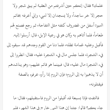
علمك؟ فقال: إنكم حين أشرفتم من العقبة لم يبق شجر ولا
حجر إلا خر ساجداً، ولا يسجدان إلا لنبي، وإني أعرفه بخاتم
النبوة أسفل من غضروف كتفه مثل التفاحة، ثم رجع فصنع لهم
طعاماً، فلما أتاهم به وكان هو في رعية الإبل، قال: أرسلوا إليه.
فأقبل وعليه غمامة تظله، فلما دنا من القوم وجدهم قد سبقوه إلى
فيء الشجرة، فلما جلس مال فيء الشجرة عليه، فقال: انظروا إلى
فيء الشجرة مال عليه، قال: فبينما هو قائم عليهم، وهو يناشدهم
أن لا يذهبوا به إلى الروم؛ فإن الروم إذا رأوه عرفوه بالصفة
فيقتلونه،
فالتفت فإذا بسبعة قد أقبلوا من الروم فاستقبلهم، فقال: ما
جاء بكم؟ قالوا: جئنا إن هذا النبي خارج في هذا الشهر، فلم