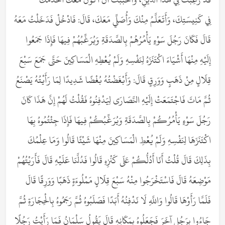
فِي كَنِيسَتِكَ، وَأَتَعَلَّمُ مِنْكَ وَأُصَلِّي مَعَكَ، قَالَ: فَادْخُلْ فَدَخَلْتُ مَعَهُ
قَالَ فَكَانَ رَجُلَ سَوْءٍ يَأْمُرُهُمْ بِالصَّدَقَةِ وَيُرَغِّبُهُمْ فِيهَا فَإِذَا جَمَعُوا
إِلَيْهِ مِنْهَا أَشْيَاءَ اكْتَنَزَهُ لِنَفْسِهِ وَلَمْ يُعْطِهِ الْمَسَاكِينَ حَتَّى جَمَعَ سَبْعَ
قِلَالٍ مِنْ ذَهَبٍ وَوَرِقٍ قَالَ: وَأَبْغَضْتُهُ بُغْضًا شَدِيدًا لِمَا رَأَيْتُهُ يَصْنَعُ
ثُمَّ مَاتَ فَاجْتَمَعَتْ إِلَيْهِ النَّصَارَى لِيَدْفِنُوهُ فَقُلْتُ لَهُمْ إِنَّ هَذَا كَانَ
رَجُلَ سَوْءٍ يَأْمُرُكُمْ بِالصَّدَقَةِ وَيُرَغِّبُكُمْ فِيهَا فَإِذَا جِئْتُمُوهُ بِهَا
اكْتَنَزَهَا لِنَفْسِهِ وَلَمْ يُعْطِ الْمَسَاكِينَ مِنْهَا شَيْئًا قَالُوا وَمَا عِلْمُكَ
بِذَلِكَ قَالَ قُلْتُ أَنَا أَدُلُّكُمْ عَلَى كَنْزِهِ قَالُوا فَدُلَّنَا عَلَيْهِ قَالَ فَأَرَيْتُهُمْ
مَوْضِعَهُ قَالَ فَاسْتَخْرَجُوا مِنْهُ سَبْعَ قِلَالٍ مَمْلُوءَةٍ ذَهَبًا وَوَرِقًا قَالَ
فَلَمَّا رَأَوْهَا قَالُوا وَاللَّهِ لَا نَدْفِنُهُ أَبَدًا فَصَلَبُوهُ ثُمَّ رَجَمُوهُ بِالْحِجَارَةِ ثُمَّ
جَاءُوا بِرَجُلٍ آخَرَ فَجَعَلُوهُ بِمَكَانِهِ قَالَ يَقُولُ سَلْمَانُ فَمَا رَأَيْتُ رَجُلًا