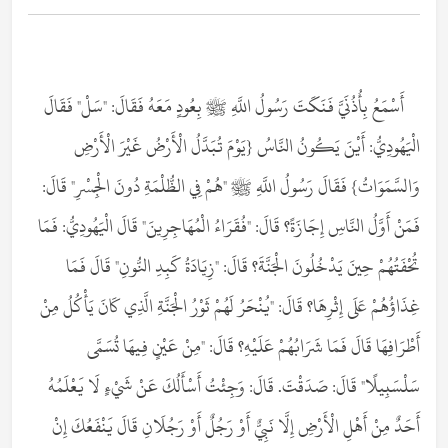
أَسْمَعُ بِأُذُنَيَّ فَنَكَتَ رَسُولُ اللَّهِ ﷺ بِعُودٍ مَعَهُ فَقَالَ: "سَلْ" فَقَالَ
الْيَهُودِيُّ: أَيْنَ يَكُونُ النَّاسُ {يَوْمَ تُبَدَّلُ الْأَرْضُ غَيْرَ الْأَرْضِ
وَالسَّمَوَاتُ} فَقَالَ رَسُولُ اللَّهِ ﷺ "هُمْ فِي الظُّلْمَةِ دُونَ الْجِسْرِ" قَالَ:
فَمَنْ أَوَّلُ النَّاسِ إِجَازَةً؟ قَالَ: "فُقَرَاءُ الْمُهَاجِرِينَ" قَالَ الْيَهُودِيُّ: فَمَا
تُحْفَتُهُمْ حِينَ يَدْخُلُونَ الْجَنَّةَ؟ قَالَ: "زِيَادَةُ كَبِدِ النُّونِ" قَالَ فَمَا
غِذَاؤُهُمْ عَلَى إِثْرِهَا؟ قَالَ: "يُنْحَرُ لَهُمْ ثَوْرُ الْجَنَّةِ الَّذِي كَانَ يَأْكُلُ مِنْ
أَطْرَافِهَا قَالَ فَمَا شَرَابُهُمْ عَلَيْهِ؟ قَالَ: "مِنْ عَيْنٍ فِيهَا تُسَمَّى
سَلْسَبِيلًا" قَالَ: صَدَقْتَ. قَالَ: وَجِئْتُ أَسْأَلُكَ عَنْ شَيْءٍ لَا يَعْلَمُهُ
أَحَدٌ مِنْ أَهْلِ الْأَرْضِ إِلَّا نَبِيٌّ أَوْ رَجُلٌ أَوْ رَجُلَانِ قَالَ يَنْفَعُكَ إِنْ