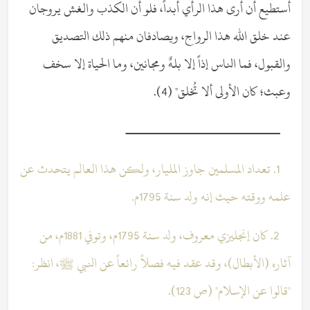
أستطيع أن أرى هذا الرأي أبداً، فلو أن الكذب والغش يروجان
عند خلق الله هذا الرواج، ويصادفان منهم ذلك التصديق
والقبول، فما الناس إذاً إلا بلهٌ ومجانين، وما الحياة إلا سخف
وعبث؛ كان الأولى ألا تُخلق" (4).
ـــــــــــــــــــــــــــــــــــــ
1. تعداد المسلمين جاوز المليار، ولكن هذا العالم يتحدث عن
علمه ووقته حيث إنه ولد سنة 1795م.
2. كان إنجليزي معروف، ولد سنة 1795م، وتوفي 1881م، من
آثاره (الأبطال)، وقد عقد فيه فصلاً رائعاً عن النبي ﷺ، انظر:
"قالوا عن الإسلام" (ص 123).