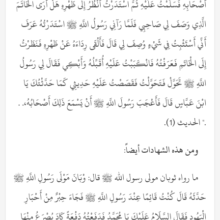
أَصْحَابِهِ فَسَلَّمْتُ عَلَيْهِ ثُمَّ اسْتَدَرْتُ أَنْظُرُ إِلَى ظَهْرِهِ هَلْ أَرَى الْخَاتَمَ
الَّذِي وَصَفَ لِي صَاحِبِي فَلَمَّا رَآنِي رَسُولُ اللَّهِ ﷺ اسْتَدَرْتُهُ عَرَفَ
أَنِّي أَسْتَثْبِتُ فِي شَيْءٍ وُصِفَ لِي قَالَ فَأَلْقَى رِدَاءَهُ عَنْ ظَهْرِهِ فَنَظَرْتُ
إِلَى الْخَاتَمِ فَعَرَفْتُهُ فَانْكَبَبْتُ عَلَيْهِ أُقَبِّلُهُ وَأَبْكِي فَقَالَ لِي رَسُولُ
اللَّهِ ﷺ تَحَوَّلْ فَتَحَوَّلْتُ فَقَصَصْتُ عَلَيْهِ حَدِيثِي كَمَا حَدَّثْتُكَ يَا
ابْنَ عَبَّاسٍ قَالَ فَأَعْجَبَ رَسُولَ اللَّهِ ﷺ أَنْ يَسْمَعَ ذَلِكَ أَصْحَابُهُ،. .
." الحديث (1).
ومن هذه الشهادات أيضاً:
ما رواه ثوبان مولى رسول الله ﷺ قال: وْبَانَ مَوْلَى رَسُولِ اللَّهِ ﷺ
حَدَّثَهُ قَالَ كُنْتُ قَائِمًا عِنْدَ رَسُولِ اللَّهِ ﷺ فَجَاءَ حِبْرٌ مِنْ أَحْبَارِ
الْيَهُودِ فَقَالَ السَّلَامُ عَلَيْكَ يَا مُحَمَّدُ فَدَفَعْتُهُ دَفْعَةً كَادَ يُصْرَعُ مِنْهَا