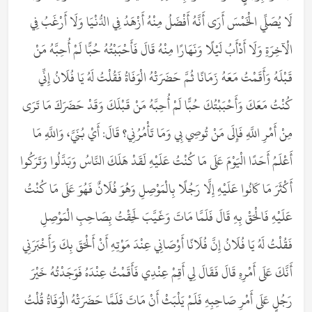
لَا يُصَلِّي الْخَمْسَ أَرَى أَنَّهُ أَفْضَلُ مِنْهُ أَزْهَدُ فِي الدُّنْيَا وَلَا أَرْغَبُ فِي
الْآخِرَةِ وَلَا أَدْأَبُ لَيْلًا وَنَهَارًا مِنْهُ قَالَ فَأَحْبَبْتُهُ حُبًّا لَمْ أُحِبَّهُ مَنْ
قَبْلَهُ وَأَقَمْتُ مَعَهُ زَمَانًا ثُمَّ حَضَرَتْهُ الْوَفَاةُ فَقُلْتُ لَهُ يَا فُلَانُ إِنِّي
كُنْتُ مَعَكَ وَأَحْبَبْتُكَ حُبًّا لَمْ أُحِبَّهُ مَنْ قَبْلَكَ وَقَدْ حَضَرَكَ مَا تَرَى
مِنْ أَمْرِ اللَّهِ فَإِلَى مَنْ تُوصِي بِي وَمَا تَأْمُرُنِي؟ قَالَ: أَيْ بُنَيَّ، وَاللَّهِ مَا
أَعْلَمُ أَحَدًا الْيَوْمَ عَلَى مَا كُنْتُ عَلَيْهِ لَقَدْ هَلَكَ النَّاسُ وَبَدَّلُوا وَتَرَكُوا
أَكْثَرَ مَا كَانُوا عَلَيْهِ إِلَّا رَجُلًا بِالْمَوْصِلِ وَهُوَ فُلَانٌ فَهُوَ عَلَى مَا كُنْتُ
عَلَيْهِ فَالْحَقْ بِهِ قَالَ فَلَمَّا مَاتَ وَغَيَّبَ لَحِقْتُ بِصَاحِبِ الْمَوْصِلِ
فَقُلْتُ لَهُ يَا فُلَانُ إِنَّ فُلَانًا أَوْصَانِي عِنْدَ مَوْتِهِ أَنْ أَلْحَقَ بِكَ وَأَخْبَرَنِي
أَنَّكَ عَلَى أَمْرِهِ قَالَ فَقَالَ لِي أَقِمْ عِنْدِي فَأَقَمْتُ عِنْدَهُ فَوَجَدْتُهُ خَيْرَ
رَجُلٍ عَلَى أَمْرِ صَاحِبِهِ فَلَمْ يَلْبَثْ أَنْ مَاتَ فَلَمَّا حَضَرَتْهُ الْوَفَاةُ قُلْتُ