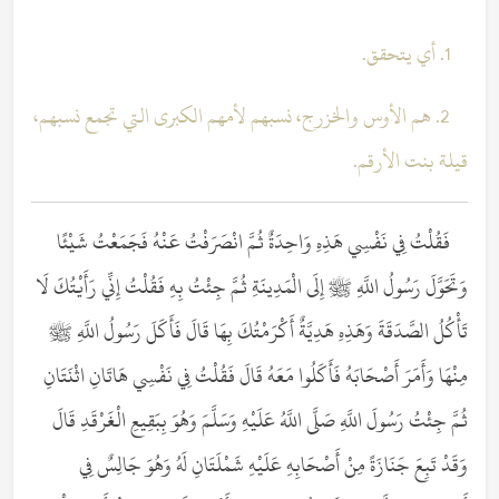
1. أي يتحقق.
2. هم الأوس والخزرج، نسبهم لأمهم الكبرى التي تجمع نسبهم،
قيلة بنت الأرقم.
فَقُلْتُ فِي نَفْسِي هَذِهِ وَاحِدَةٌ ثُمَّ انْصَرَفْتُ عَنْهُ فَجَمَعْتُ شَيْئًا
وَتَحَوَّلَ رَسُولُ اللَّهِ ﷺ إِلَى الْمَدِينَةِ ثُمَّ جِئْتُ بِهِ فَقُلْتُ إِنِّي رَأَيْتُكَ لَا
تَأْكُلُ الصَّدَقَةَ وَهَذِهِ هَدِيَّةٌ أَكْرَمْتُكَ بِهَا قَالَ فَأَكَلَ رَسُولُ اللَّهِ ﷺ
مِنْهَا وَأَمَرَ أَصْحَابَهُ فَأَكَلُوا مَعَهُ قَالَ فَقُلْتُ فِي نَفْسِي هَاتَانِ اثْنَتَانِ
ثُمَّ جِئْتُ رَسُولَ اللَّهِ صَلَّى اللَّهُ عَلَيْهِ وَسَلَّمَ وَهُوَ بِبَقِيعِ الْغَرْقَدِ قَالَ
وَقَدْ تَبِعَ جَنَازَةً مِنْ أَصْحَابِهِ عَلَيْهِ شَمْلَتَانِ لَهُ وَهُوَ جَالِسٌ فِي