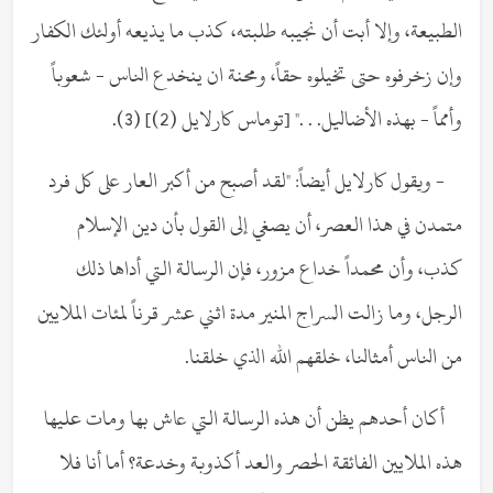
الطبيعة، وإلا أبت أن نجيبه طلبته، كذب ما يذيعه أولئك الكفار
وإن زخرفوه حتى تخيلوه حقاً، ومحنة ان ينخدع الناس - شعوباً
وأمماً - بهذه الأضاليل. . ." [توماس كارلايل (2)] (3).
- ويقول كارلايل أيضاً: "لقد أصبح من أكبر العار على كل فرد
متمدن في هذا العصر، أن يصغي إلى القول بأن دين الإسلام
كذب، وأن محمداً خداع مزور، فإن الرسالة التي أداها ذلك
الرجل، وما زالت السراج المنير مدة اثني عشر قرناً لمئات الملايين
من الناس أمثالنا، خلقهم الله الذي خلقنا.
أكان أحدهم يظن أن هذه الرسالة التي عاش بها ومات عليها
هذه الملايين الفائقة الحصر والعد أكذوبة وخدعة؟ أما أنا فلا