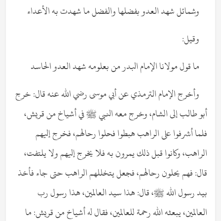
وشمائل شهد العدو بفضلها
والفضل ما شهدت به الأعداء
وقيل:
ما قول مولانا الإمام البدر من
بعلومه شهد العدو الحاسد
وأخرج الإمام الترمذي عن أبي موسى رضي الله عنه قال: خرج
أبو طالب إلى الشام، وخرج معه النبي ﷺ في أشياخ من قريش،
فلما أشرفوا على الراهب هبطوا فحلوا رحالهم، فخرج إليهم
الراهب، وكانوا قبل ذلك يمرون به فلا يخرج إليهم ولا يلتفت،
قال: فهم يحلون رحالهم، فجعل يتخللهم الراهب حتى جاء فأخذ
بيد رسول الله ﷺ، قال: هذا سيد العالمين، هذا رسول رب
العالمين، يبعثه الله رحمة للعالمين، فقال له أشياخ من قريش: ما