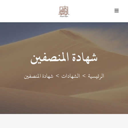
6 أغسطس 2026 م - 21 صفر 1448 هـ
﴿
وَمَا أَرْسَلْنَاكَ إِلا رَحْمَةً لِلْعَالَمِينَ
﴾
شهادة المنصفين
الرئيسية
الشهادات
شهادة المنصفين