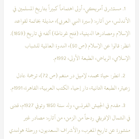
1. مستشرق أمريكي، أولى اهتماماً كبيراً بتاريخ المسلمين في
الأندلس، من آثاره: (سيرة النبي العربي)، مذيلة بخاتمة لقواعد
الإسلام ومصادرها الدينية، (فتح غرناطة) ألفه في تاريخ (1859).
انظر: قالوا عن الإسلام (ص 50)، الندوة العالمية للشباب
الإسلامي، الرياض، الطبعة الأولى، 1992م.
2. انطر: حياة محمد، لإميل در منغم (ص 72)، ترجمة عادل
زعيتر، الطبعة الثانية، دار إحياء الكتب العربية، القاهرة، 1991م.
3. مقدم في الجيش الفرنسي، ولد سنة 1850 وتوفي 1927م، قضى
في الشمال الإفريقي ردحاً من الزمن، من آثاره: مصادر غير
منشورة عن تاريخ المغرب، والأشراف السعديون، ورحلة هولندي