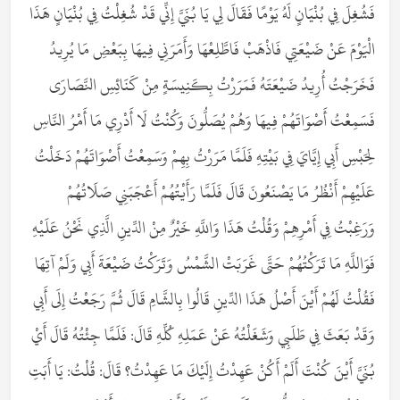
فَشُغِلَ فِي بُنْيَانٍ لَهُ يَوْمًا فَقَالَ لِي يَا بُنَيَّ إِنِّي قَدْ شُغِلْتُ فِي بُنْيَانٍ هَذَا
الْيَوْمَ عَنْ ضَيْعَتِي فَاذْهَبْ فَاطَّلِعْهَا وَأَمَرَنِي فِيهَا بِبَعْضِ مَا يُرِيدُ
فَخَرَجْتُ أُرِيدُ ضَيْعَتَهُ فَمَرَرْتُ بِكَنِيسَةٍ مِنْ كَنَائِسِ النَّصَارَى
فَسَمِعْتُ أَصْوَاتَهُمْ فِيهَا وَهُمْ يُصَلُّونَ وَكُنْتُ لَا أَدْرِي مَا أَمْرُ النَّاسِ
لِحَبْسِ أَبِي إِيَّايَ فِي بَيْتِهِ فَلَمَّا مَرَرْتُ بِهِمْ وَسَمِعْتُ أَصْوَاتَهُمْ دَخَلْتُ
عَلَيْهِمْ أَنْظُرُ مَا يَصْنَعُونَ قَالَ فَلَمَّا رَأَيْتُهُمْ أَعْجَبَنِي صَلَاتُهُمْ
وَرَغِبْتُ فِي أَمْرِهِمْ وَقُلْتُ هَذَا وَاللَّهِ خَيْرٌ مِنْ الدِّينِ الَّذِي نَحْنُ عَلَيْهِ
فَوَاللَّهِ مَا تَرَكْتُهُمْ حَتَّى غَرَبَتْ الشَّمْسُ وَتَرَكْتُ ضَيْعَةَ أَبِي وَلَمْ آتِهَا
فَقُلْتُ لَهُمْ أَيْنَ أَصْلُ هَذَا الدِّينِ قَالُوا بِالشَّامِ قَالَ ثُمَّ رَجَعْتُ إِلَى أَبِي
وَقَدْ بَعَثَ فِي طَلَبِي وَشَغَلْتُهُ عَنْ عَمَلِهِ كُلِّهِ قَالَ: فَلَمَّا جِئْتُهُ قَالَ أَيْ
بُنَيَّ أَيْنَ كُنْتَ أَلَمْ أَكُنْ عَهِدْتُ إِلَيْكَ مَا عَهِدْتُ؟ قَالَ: قُلْتُ: يَا أَبَتِ