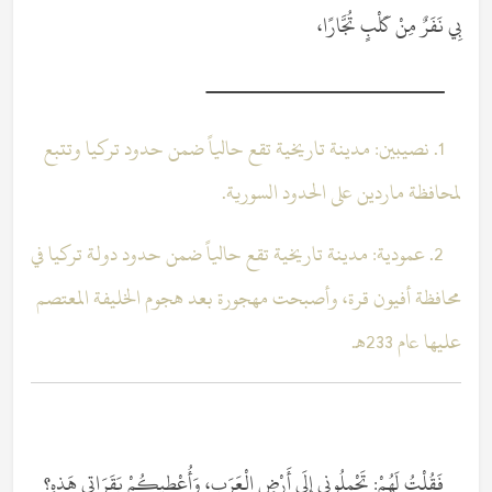
بِي نَفَرٌ مِنْ كَلْبٍ تُجَّارًا،
ــــــــــــــــــــــــــــــــــــ
1. نصيبين: مدينة تاريخية تقع حالياً ضمن حدود تركيا وتتبع
لمحافظة ماردين على الحدود السورية.
2. عمودية: مدينة تاريخية تقع حالياً ضمن حدود دولة تركيا في
محافظة أفيون قرة، وأصبحت مهجورة بعد هجوم الخليفة المعتصم
عليها عام 233هـ.
فَقُلْتُ لَهُمْ: تَحْمِلُونِي إِلَى أَرْضِ الْعَرَبِ، وَأُعْطِيكُمْ بَقَرَاتِي هَذِهِ؟