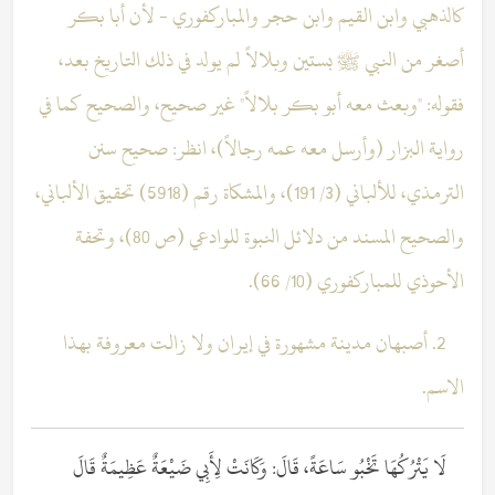
كالذهبي وابن القيم وابن حجر والمباركفوري - لأن أبا بكر
أصغر من النبي ﷺ بستين وبلالاً لم يولد في ذلك التاريخ بعد،
فقوله: "وبعث معه أبو بكر بلالاً" غير صحيح، والصحيح كما في
رواية البزار (وأرسل معه عمه رجالاً)، انظر: صحيح سنن
الترمذي، للألباني (3/ 191)، والمشكاة رقم (5918) تحقيق الألباني،
والصحيح المسند من دلائل النبوة للوادعي (ص 80)، وتحفة
الأحوذي للمباركفوري (10/ 66).
2. أصبهان مدينة مشهورة في إيران ولا زالت معروفة بهذا
الاسم.
لَا يَتْرُكُهَا تَخْبُو سَاعَةً، قَالَ: وَكَانَتْ لِأَبِي ضَيْعَةٌ عَظِيمَةٌ قَالَ