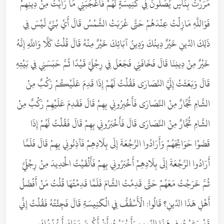
مَرَرْتُ بِنَاسٍ يُصَلُّونَ فِي كَنِيسَةٍ لَهُمْ فَأَعْجَبَنِي مَا رَأَيْتُ مِنْ دِينِهِمْ
فَوَاللَّهِ مَازِلْتُ عِنْدَهُمْ حَتَّى غَرَبَتْ الشَّمْسُ قَالَ أَيْ بُنَيَّ لَيْسَ فِي
ذَلِكَ الدِّينِ خَيْرٌ دِينُكَ وَدِينُ آبَائِكَ خَيْرٌ مِنْهُ قَالَ قُلْتُ كَلَّا وَاللَّهِ إِنَّهُ
خَيْرٌ مِنْ دِينِنَا قَالَ فَخَافَنِي فَجَعَلَ فِي رِجْلَيَّ قَيْدًا ثُمَّ حَبَسَنِي فِي بَيْتِهِ
قَالَ وَبَعَثَتْ إِلَيَّ النَّصَارَى فَقُلْتُ لَهُمْ إِذَا قَدِمَ عَلَيْكُمْ رَكْبٌ مِنْ
الشَّامِ تُجَّارٌ مِنْ النَّصَارَى فَأَخْبِرُونِي بِهِمْ قَالَ فَقَدِمَ عَلَيْهِمْ رَكْبٌ مِنْ
الشَّامِ تُجَّارٌ مِنْ النَّصَارَى قَالَ فَأَخْبَرُونِي بِهِمْ قَالَ فَقُلْتُ لَهُمْ إِذَا
قَضَوْا حَوَائِجَهُمْ وَأَرَادُوا الرَّجْعَةَ إِلَى بِلَادِهِمْ فَآذِنُونِي بِهِمْ قَالَ فَلَمَّا
أَرَادُوا الرَّجْعَةَ إِلَى بِلَادِهِمْ أَخْبَرُونِي بِهِمْ فَأَلْقَيْتُ الْحَدِيدَ مِنْ رِجْلَيَّ
ثُمَّ خَرَجْتُ مَعَهُمْ حَتَّى قَدِمْتُ الشَّامَ فَلَمَّا قَدِمْتُهَا قُلْتُ مَنْ أَفْضَلُ
أَهْلِ هَذَا الدِّينِ؟ قَالُوا: الْأَسْقُفُّ فِي الْكَنِيسَةِ قَالَ فَجِئْتُهُ فَقُلْتُ إِنِّي
قَدْ رَغِبْتُ فِي هَذَا الدِّينِ، وَأَحْبَبْتُ أَنْ أَكُونَ مَعَكَ أَخْدُمُكَ