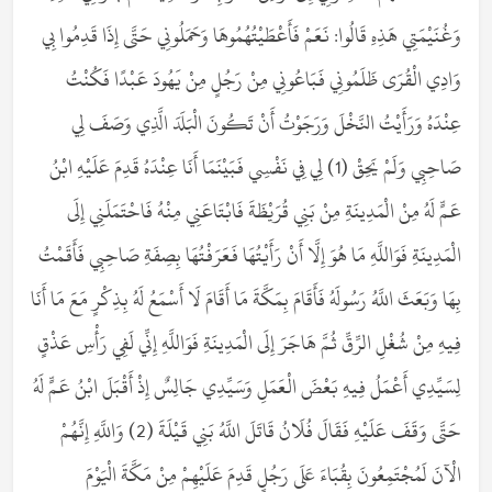
وَغُنَيْمَتِي هَذِهِ قَالُوا: نَعَمْ فَأَعْطَيْتُهُمُوهَا وَحَمَلُونِي حَتَّى إِذَا قَدِمُوا بِي
وَادِي الْقُرَى ظَلَمُونِي فَبَاعُونِي مِنْ رَجُلٍ مِنْ يَهُودَ عَبْدًا فَكُنْتُ
عِنْدَهُ وَرَأَيْتُ النَّخْلَ وَرَجَوْتُ أَنْ تَكُونَ الْبَلَدَ الَّذِي وَصَفَ لِي
صَاحِبِي وَلَمْ يَحِقْ (1) لِي فِي نَفْسِي فَبَيْنَمَا أَنَا عِنْدَهُ قَدِمَ عَلَيْهِ ابْنُ
عَمٍّ لَهُ مِنْ الْمَدِينَةِ مِنْ بَنِي قُرَيْظَةَ فَابْتَاعَنِي مِنْهُ فَاحْتَمَلَنِي إِلَى
الْمَدِينَةِ فَوَاللَّهِ مَا هُوَ إِلَّا أَنْ رَأَيْتُهَا فَعَرَفْتُهَا بِصِفَةِ صَاحِبِي فَأَقَمْتُ
بِهَا وَبَعَثَ اللَّهُ رَسُولَهُ فَأَقَامَ بِمَكَّةَ مَا أَقَامَ لَا أَسْمَعُ لَهُ بِذِكْرٍ مَعَ مَا أَنَا
فِيهِ مِنْ شُغْلِ الرِّقِّ ثُمَّ هَاجَرَ إِلَى الْمَدِينَةِ فَوَاللَّهِ إِنِّي لَفِي رَأْسِ عَذْقٍ
لِسَيِّدِي أَعْمَلُ فِيهِ بَعْضَ الْعَمَلِ وَسَيِّدِي جَالِسٌ إِذْ أَقْبَلَ ابْنُ عَمٍّ لَهُ
حَتَّى وَقَفَ عَلَيْهِ فَقَالَ فُلَانُ قَاتَلَ اللَّهُ بَنِي قَيْلَةَ (2) وَاللَّهِ إِنَّهُمْ
الْآنَ لَمُجْتَمِعُونَ بِقُبَاءَ عَلَى رَجُلٍ قَدِمَ عَلَيْهِمْ مِنْ مَكَّةَ الْيَوْمَ