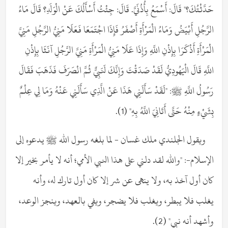
حَدَّثْتُكَ؟" قَالَ: أَسْمَعُ بِأُذُنَيَّ. قَالَ: جِئْتُ أَسْأَلُكَ عَنْ الْوَلَدِ؟ قَالَ مَاءُ
الرَّجُلِ أَبْيَضُ وَمَاءُ الْمَرْأَةِ أَصْفَرُ فَإِذَا اجْتَمَعَا فَعَلَا مَنِيُّ الرَّجُلِ مَنِيَّ
الْمَرْأَةِ أَذْكَرَا بِإِذْنِ اللَّهِ وَإِذَا عَلَا مَنِيُّ الْمَرْأَةِ مَنِيَّ الرَّجُلِ آنَثَا بِإِذْنِ
اللَّهِ قَالَ الْيَهُودِيُّ لَقَدْ صَدَقْتَ وَإِنَّكَ لَنَبِيٌّ ثُمَّ انْصَرَفَ فَذَهَبَ فَقَالَ
رَسُولُ اللَّهِ ﷺ: "لَقَدْ سَأَلَنِي هَذَا عَنْ الَّذِي سَأَلَنِي عَنْهُ وَمَا لِي عِلْمٌ
بِشَيْءٍ مِنْهُ حَتَّى أَتَانِيَ اللَّهُ بِهِ" (1).
ويقول الجلندي ملك غسان - لما بلغه رسول الله ﷺ يدعوه إلى
الإسلام-: "والله لقد دلني على هذا النبي الأمي؛ أنه لا يأمر بخير إلا
كان أول آخذ به، ولا ينهى عن شر إلا كان أول تارك له، وأنه
يغلب فلا يبطر، ويغلب فلا يضجر، ويفي بالعهد، وينجز الوعد،
وأشهد أنه نبي" (2).