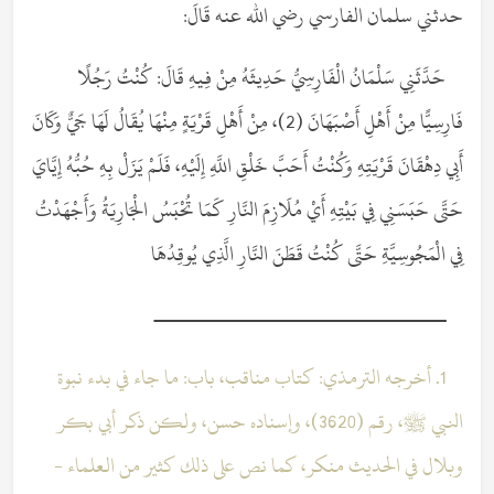
حدثني سلمان الفارسي رضي الله عنه قَالَ:
حَدَّثَنِي سَلْمَانُ الْفَارِسِيُّ حَدِيثَهُ مِنْ فِيهِ قَالَ: كُنْتُ رَجُلًا
فَارِسِيًّا مِنْ أَهْلِ أَصْبَهَانَ (2)، مِنْ أَهْلِ قَرْيَةٍ مِنْهَا يُقَالُ لَهَا جَيٌّ وَكَانَ
أَبِي دِهْقَانَ قَرْيَتِهِ وَكُنْتُ أَحَبَّ خَلْقِ اللَّهِ إِلَيْهِ، فَلَمْ يَزَلْ بِهِ حُبُّهُ إِيَّايَ
حَتَّى حَبَسَنِي فِي بَيْتِهِ أَيْ مُلَازِمَ النَّارِ كَمَا تُحْبَسُ الْجَارِيَةُ وَأَجْهَدْتُ
فِي الْمَجُوسِيَّةِ حَتَّى كُنْتُ قَطَنَ النَّارِ الَّذِي يُوقِدُهَا
ــــــــــــــــــــــــــــــــــــــــــــ
1. أخرجه الترمذي: كتاب مناقب، باب: ما جاء في بدء نبوة
النبي ﷺ، رقم (3620)، وإسناده حسن، ولكن ذكر أبي بكر
وبلال في الحديث منكر، كما نص على ذلك كثير من العلماء -