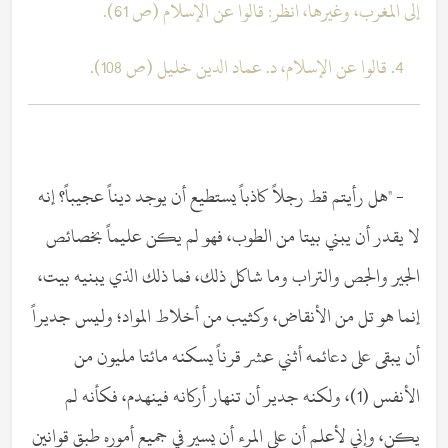
إلى المغرب، وغيرها، انظر: قالوا عن الإسلام (ص 61).
4. قالوا عن الإسلام، د. عماد الدين خليل (ص 108).
- "هل رأيتم قط رجلاً كاذباً يستطيع أن يوجد ديناً عجيباً؟ إنه
لا يقدر أن يبني بيتا من الطوب، فهو لم يكن عليماً بخصائص
الجير والجص والتراب وما شاكل ذلك، فما ذلك الذي يبنيه بيت،
إنما هو تل من الأنقاض، وكثيب من أخلاط المواد؛ وليس جديراً
أن يبقى على دعائمه أثني عشر قرناً يسكنه مائتا مليون من
الأنفس (1)، ولكنه جدير أن تنهار أركانه فينهدم، فكأنه لم
يكن، وإني لأعلم أن على المرء أن يسير في جميع أموره طبق قوانين