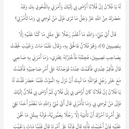
لَهُ يَا فُلَانُ إِنَّ فُلَانًا أَوْصَى بِي إِلَيْكَ وَأَمَرَنِي بِاللُّحُوقِ بِكَ وَقَدْ
حَضَرَكَ مِنْ اللَّهِ عَزَّ وَجَلَّ مَا تَرَى فَإِلَى مَنْ تُوصِي بِي وَمَا تَأْمُرُنِي؟
قَالَ أَيْ بُنَيَّ، وَاللَّهِ مَا أَعْلَمُ رَجُلًا عَلَى مِثْلِ مَا كُنَّا عَلَيْهِ إِلَّا
بِنَصِيبِينَ (1)، وَهُوَ فُلَانٌ فَالْحَقْ بِهِ، وَقَالَ: فَلَمَّا مَاتَ وَغَيَّبَ لَحِقْتُ
بِصَاحِبِ نَصِيبِينَ، فَجِئْتُهُ فَأَخْبَرْتُهُ بِخَبَرِي، وَمَا أَمَرَنِي بِهِ صَاحِبِي
قَالَ فَأَقِمْ عِنْدِي فَأَقَمْتُ عِنْدَهُ فَوَجَدْتُهُ عَلَى أَمْرِ صَاحِبَيْهِ فَأَقَمْتُ
مَعَ خَيْرِ رَجُلٍ فَوَاللَّهِ مَا لَبِثَ أَنْ نَزَلَ بِهِ الْمَوْتُ فَلَمَّا حَضَرَ قُلْتُ لَهُ
يَا فُلَانُ إِنَّ فُلَانًا كَانَ أَوْصَى بِي إِلَى فُلَانٍ ثُمَّ أَوْصَى بِي فُلَانٌ إِلَيْكَ
فَإِلَى مَنْ تُوصِي بِي وَمَا تَأْمُرُنِي قَالَ أَيْ بُنَيَّ وَاللَّهِ مَا نَعْلَمُ أَحَدًا بَقِيَ
عَلَى أَمْرِنَا آمُرُكَ أَنْ تَأْتِيَهُ إِلَّا رَجُلًا بِعَمُّورِيَّةَ، فَإِنَّهُ بِمِثْلِ مَا نَحْنُ
عَلَيْهِ فَإِنْ أَحْبَبْتَ فَأْتِهِ قَالَ فَإِنَّهُ عَلَى أَمْرِنَا قَالَ فَلَمَّا مَاتَ وَغَيَّبَ