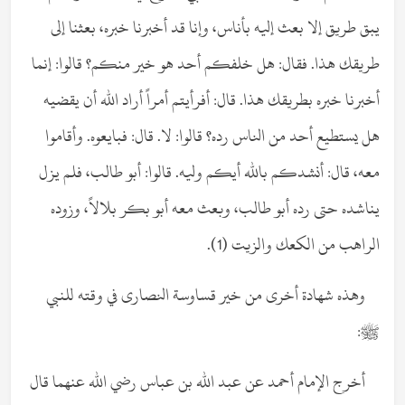
يبق طريق إلا بعث إليه بأناس، وإنا قد أخبرنا خبره، بعثنا إلى
طريقك هذا. فقال: هل خلفكم أحد هو خير منكم؟ قالوا: إنما
أخبرنا خبره بطريقك هذا. قال: أفرأيتم أمراً أراد الله أن يقضيه
هل يستطيع أحد من الناس رده؟ قالوا: لا. قال: فبايعوه. وأقاموا
معه، قال: أنشدكم بالله أيكم وليه. قالوا: أبو طالب، فلم يزل
يناشده حتى رده أبو طالب، وبعث معه أبو بكر بلالاً، وزوده
الراهب من الكعك والزيت (1).
وهذه شهادة أخرى من خير قساوسة النصارى في وقته للنبي
ﷺ:
أخرج الإمام أحمد عن عبد الله بن عباس رضي الله عنهما قال