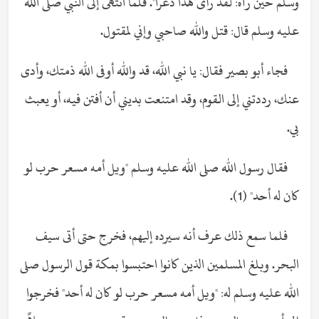
وسلم حين رآه: لقد رأى هذا ذعراً". فلما انتهى إلى النبي صلى الله
عليه وسلم قال: قتل والله صاحبي وإني لمقتول.
فجاء أبو بصير فقال: يا نبي الله، قد والله أوفى الله ذمتك، وأدى
عنك، رددتني إلى القوم، وقد امتنعت بديني أن أفتن فيه، أو يعبث
بي.
فقال رسول الله صلى الله عليه وسلم "ويل أمه مسعر حرب لو
كان له أحد" (1).
فلما سمع ذلك عرف أنه سيرده إليهم، فخرج حتى أتى سيف
البحر. وبلغ المسلمين الذين كانوا احتبسوا بمكة قول الرسول صلى
الله عليه وسلم له: "ويل أمه مسعر حرب لو كان له أحد" فخرجوا