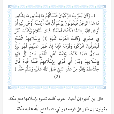
(.. وَكَانَ يَمُرُّ بِنَا الرُّكْبَانُ فَنَسْأَلُهُمْ مَا لِلنَّاسِ مَا لِلنَّاسِ
مَا هَذَا الرَّجُلُ فَيَقُولُونَ يَزْعُمُ أَنَّ اللَّهَ أَرْسَلَهُ أَوْحَى إِلَيْهِ أَوْ
أَوْحَى اللَّهُ بِكَذَا فَكُنْتُ أَحْفَظُ ذَلِكَ الْكَلَامَ وَكَأَنَّمَا يُقَرُّ
فِي صَدْرِي وَكَانَتْ الْعَرَبُ تَلَوَّمُ (1) بِإِسْلَامِهِمْ الْفَتْحَ
فَيَقُولُونَ اتْرُكُوهُ وَقَوْمَهُ فَإِنَّهُ إِنْ ظَهَرَ عَلَيْهِمْ فَهُوَ نَبِيٌّ
صَادِقٌ فَلَمَّا كَانَتْ وَقْعَةُ أَهْلِ الْفَتْحِ بَادَرَ كُلُّ قَوْمٍ
بِإِسْلَامِهِمْ وَبَدَرَ أَبِي قَوْمِي بِإِسْلَامِهِمْ فَلَمَّا قَدِمَ قَالَ
جِئْتُكُمْ وَاللَّهِ مِنْ عِنْدِ النَّبِيِّ صَلَّى اللَّهُ عَلَيْهِ وَسَلَّمَ حَقًّا )
(2)
قال ابن كثير: إن أحياء العرب كانت تتلوم بإسلامها فتح مكة،
يقولون: إن ظهر على قومه فهو نبي، فلما فتح الله عليه مكة