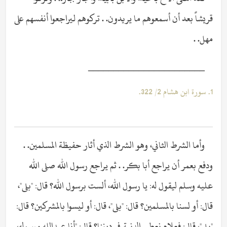
قريشاً بعد أن أسمعوهم ما يريدون. . تركوهم ليراجعوا أنفسهم على
مهل. .
_______________________
1. سورة ابن هشام 2/ 322.
وأما الشرط الثاني، وهو الشرط الذي أثار حفيظة المسلمين. .
ودفع بعمر أن يراجع أبا بكر. . ثم يراجع رسول الله صلى الله
عليه وسلم ليقول له: يا رسول الله، ألست برسول الله؟ قال: "بلى"،
قال: أو لسنا بالمسلمين؟ قال: "بلى"، قال: أو ليسوا بالمشركين؟ قال:
"بلى"، قال: فعلام نعطي الدنية في ديننا؟ قال: "أنا عبدالله ورسوله،