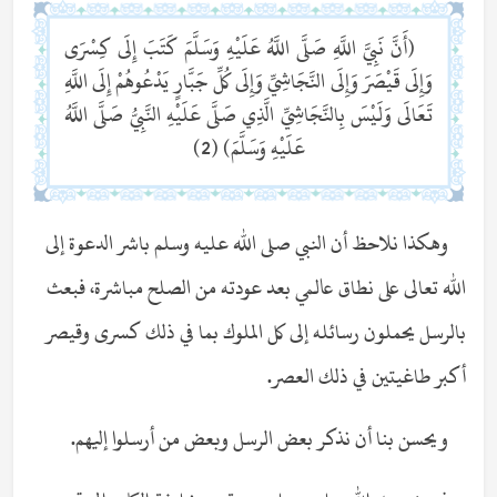
(أَنَّ نَبِيَّ اللَّهِ صَلَّى اللَّهُ عَلَيْهِ وَسَلَّمَ كَتَبَ إِلَى كِسْرَى
وَإِلَى قَيْصَرَ وَإِلَى النَّجَاشِيِّ وَإِلَى كُلِّ جَبَّارٍ يَدْعُوهُمْ إِلَى اللَّهِ
تَعَالَى وَلَيْسَ بِالنَّجَاشِيِّ الَّذِي صَلَّى عَلَيْهِ النَّبِيُّ صَلَّى اللَّهُ
عَلَيْهِ وَسَلَّمَ) (2)
وهكذا نلاحظ أن النبي صلى الله عليه وسلم باشر الدعوة إلى
الله تعالى على نطاق عالمي بعد عودته من الصلح مباشرة، فبعث
بالرسل يحملون رسائله إلى كل الملوك بما في ذلك كسرى وقيصر
أكبر طاغيتين في ذلك العصر.
ويحسن بنا أن نذكر بعض الرسل وبعض من أرسلوا إليهم.