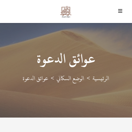
7 أغسطس 2026 م - 22 صفر 1448 هـ
﴿
وَمَا أَرْسَلْنَاكَ إِلا رَحْمَةً لِلْعَالَمِينَ
﴾
عوائق الدعوة
الرئيسية
الوضع السكاني
عوائق الدعوة