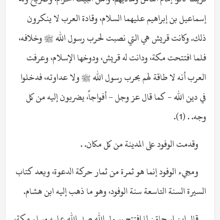
إسماعيل بن إبراهيم عليهما السلام، وقادة العرب لا ينكرون
ذلك. وكانت قريش هي التي نصبت لحرب رسول الله ﷺ وخلافه،
فلما افتتحت مكة، ودانت له قريش، ودوخها الإسلام، وعرفت
العرب أنه لا طاقة لهم بحرب رسول الله ﷺ ولا عداوته، فدخلوا
في دين الله - كما قال عز وجل - أفواجاً، يضربون إليه من كل
وجه. . (1).
وقدمت الوفود على المدينة من كل مكان. .
ومجيء الوفود إنما هو ثمرة من ثمار حركة الدعوة، ويعد كتاب
السيرة السنة التاسعة سنة الوفود، وهو ما ذهب إليه ابن هشام.
قال ابن إسحاق: لما افتتح رسول الله صلى الله عليه وسلم مكة،