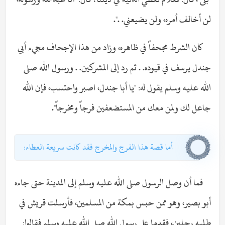
لن أخالف أمره، ولن يضيعني. .".
كان الشرط مجحفاً في ظاهره، وزاد من هذا الإجحاف مجيء أبي
جندل يرسف في قيوده. . ثم رد إلى المشركين. . ورسول الله صلى
الله عليه وسلم يقول له: "يا أبا جندل، اصبر واحتسب، فإن الله
جاعل لك ولمن معك من المستضعفين فرجاً ومخرجاً".
أما قصة هذا الفرج والمخرج فقد كانت سريعة العطاء:
فما أن وصل الرسول صلى الله عليه وسلم إلى المدينة حتى جاءه
أبو بصير، وهو ممن حبس بمكة من المسلمين، فأرسلت قريش في
طلبه رجلين، فقدما على رسول الله صلى الله عليه وسلم فقالوا: