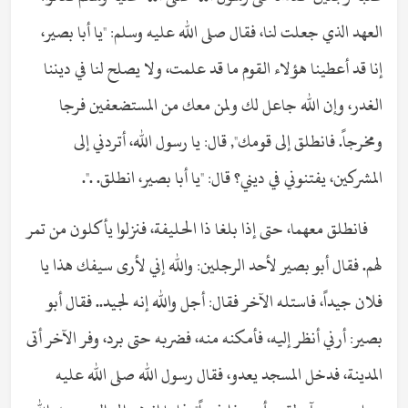
العهد الذي جعلت لنا، فقال صلى الله عليه وسلم: "يا أبا بصير،
إنا قد أعطينا هؤلاء القوم ما قد علمت، ولا يصلح لنا في ديننا
الغدر، وإن الله جاعل لك ولمن معك من المستضعفين فرجا
ومخرجاً. فانطلق إلى قومك", قال: يا رسول الله، أتردني إلى
المشركين، يفتنوني في ديني؟ قال: "يا أبا بصير، انطلق. .".
فانطلق معهما، حتى إذا بلغا ذا الحليفة، فنزلوا يأكلون من تمر
لهم. فقال أبو بصير لأحد الرجلين: والله إني لأرى سيفك هذا يا
فلان جيداً، فاستله الآخر فقال: أجل والله إنه لجيد.. فقال أبو
بصير: أرني أنظر إليه، فأمكنه منه، فضربه حتى برد، وفر الآخر أتى
المدينة، فدخل المسجد يعدو، فقال رسول الله صلى الله عليه