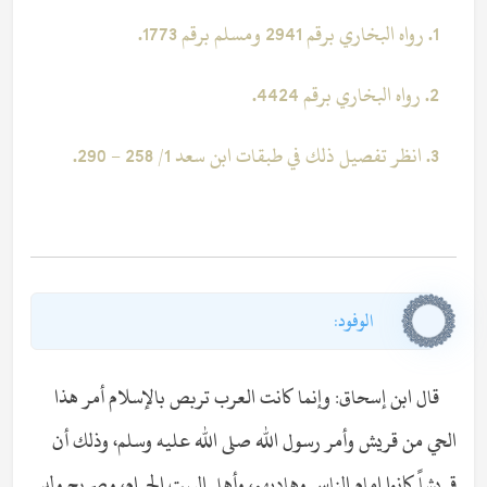
1. رواه البخاري برقم 2941 ومسلم برقم 1773.
2. رواه البخاري برقم 4424.
3. انظر تفصيل ذلك في طبقات ابن سعد 1/ 258 - 290.
الوفود:
قال ابن إسحاق: وإنما كانت العرب تربص بالإسلام أمر هذا
الحي من قريش وأمر رسول الله صلى الله عليه وسلم، وذلك أن
قريشاً كانوا إمام الناس وهاديهم، وأهل البيت الحرام، وصريح ولد