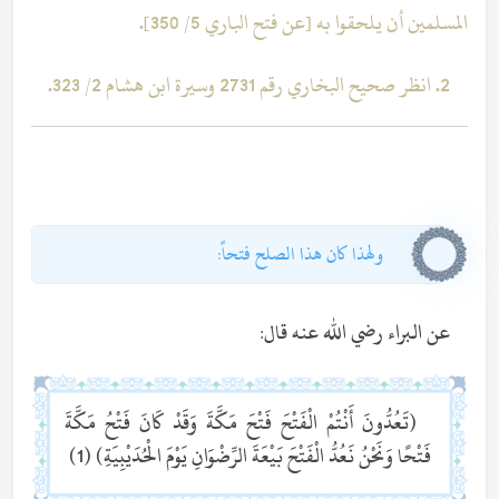
المسلمين أن يلحقوا به [عن فتح الباري 5/ 350].
2. انظر صحيح البخاري رقم 2731 وسيرة ابن هشام 2/ 323.
ولهذا كان هذا الصلح فتحاً:
عن البراء رضي الله عنه قال:
(تَعُدُّونَ أَنْتُمْ الْفَتْحَ فَتْحَ مَكَّةَ وَقَدْ كَانَ فَتْحُ مَكَّةَ
فَتْحًا وَنَحْنُ نَعُدُّ الْفَتْحَ بَيْعَةَ الرِّضْوَانِ يَوْمَ الْحُدَيْبِيَةِ) (1)