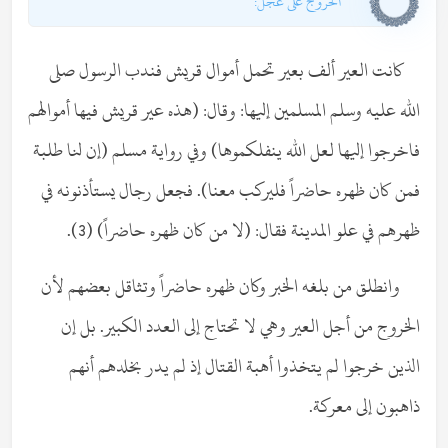
الخروج على عجل:
كانت العير ألف بعير تحمل أموال قريش فندب الرسول صلى
الله عليه وسلم المسلمين إليها: وقال: (هذه عير قريش فيها أموالهم
فاخرجوا إليها لعل الله ينفلكموها) وفي رواية مسلم (إن لنا طلبة
فمن كان ظهره حاضراً فليركب معنا). فجعل رجال يستأذنونه في
ظهرهم في علو المدينة فقال: (لا من كان ظهره حاضراً) (3).
وانطلق من بلغه الخبر وكان ظهره حاضراً وتثاقل بعضهم لأن
الخروج من أجل العير وهي لا تحتاج إلى العدد الكبير. بل إن
الذين خرجوا لم يتخذوا أهبة القتال إذ لم يدر بخلدهم أنهم
ذاهبون إلى معركة.