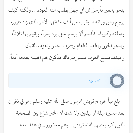
ينجو بالعير فأرسل إلى أبي جهل يطلب منه العودة. . . ولكنه كيف
يرجع ومن ورائه ما يقرب من ألف مقاتل، الأمر الذي زاد غروره
وصلفه وكبرياء. فأقسم ألا يرجع حتى يرد بدراً، ويقيم بها ثلاثاً،
وينجر الجزر ويطعم الطعام ويشرب الخمر وتعزف القيان. .
وحينئذ تسمع العرب بمسيرهم ذاك فتكون لهم الهيبة بعدها أبداً.
الشورى:
بلغ نبأ خروج قريش الرسول صلى الله عليه وسلم وهو في ذفران
بعد مسيرة ليلة أو ليلتين ولا شك أن الخبر شاع بين الصحابة
الذين كره بعضهم لقاء قريش - وهم معذورون في هذا لعدم