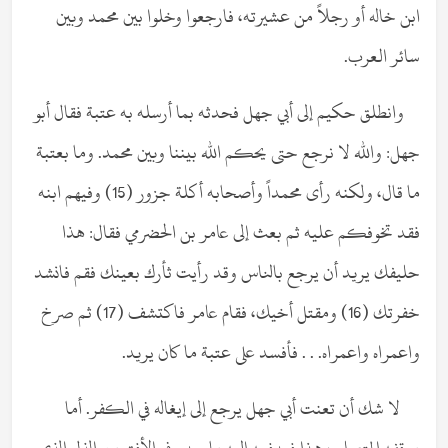
ابن خاله أو رجلاً من عشيرته، فارجعوا وخلوا بين محمد وبين
سائر العرب.
وانطلق حكيم إلى أبي جهل فحدثه بما أرسله به عتبة فقال أبو
جهل: والله لا نرجع حتى يحكم الله بيننا وبين محمد. وما بعتبة
ما قال، ولكنه رأى محمداً وأصحابه أكلة جزور (15) وفيهم ابنه
فقد تخوفكم عليه ثم بعث إلى عامر بن الحضرمي فقال: هذا
حليفك يريد أن يرجع بالناس وقد رأيت ثأرك بعينك فقم فانشد
خفرتك (16) ومقتل أخيك، فقام عامر فاكتشف (17) ثم صرخ
واعمراه واعمراه. . . فأفسد على عتبة ما كان يريد.
لا شك أن تعنت أبي جهل يرجع إلى إيغاله في الكفر. أما