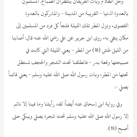
وحل الظلام وبات الفريقان ينتظران الصباح. المسلمون
بالعدوة الدنيا - القريبة من المدينة - والمشركون بالعدوة
القصوى، ونزل المطر تلك الليلة فلجأ كل فرد من المسلمين إلى
مكان يتقي به، روى ابن جرير عن علي رضي الله عنه قال: أصابنا
من الليل طش (18) من المطر - يعني الليلة التي كانت في
صبيحتها وقعة بدر - فانطلقنا تحت الشجر والحجف نستظل
تحتها من المطر، وبات رسول الله صلى الله عليه وسلم - يعني قائماً
يصلي -.
وفي رواية ابن إسحاق عنه أيضاً: لقد رأيتنا وما فينا إلا نائم
إلا رسول الله صلى الله عليه وسلم تحت شجرة يصلي ويبكي حتى
أصبح (19).