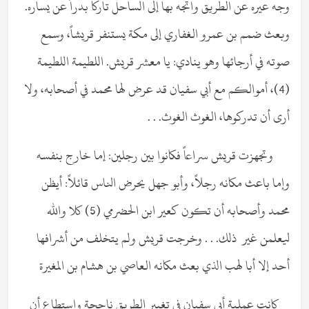
وجه عيره عن الطريق واتجه بها إلى الساحل تاركاً بدراً عن يساره.
وبعث ضمم بن عمرو الغفاري إلى مكة يستنفر قريشاً، وسمع
صوته في أرجائها وهو ينادي: يا معشر قريش. اللطيمة اللطيمة
(4)، أموالكم مع أبي سفيان قد عرض لها محمد في أصحابه، ولا
أرى أن تدركوها، الغوث الغوث. . .
وتجهزت قريش سراعاً فكانوا بين رجلين: إما خارج بنفسه
وإما باعث مكانه رجلاً، وأبو جهل يحرض الناس قائلاً: أيظن
محمد وأصحابه أن تكون كعير ابن الحضرمي (5) كلا والله
ليعلمن غير ذلك. . . وخرجت قريش ولم يتخلف من أشرافها
أحد إلا أبا لهب الذي بعث مكانه العاصي بن هشام بن المغيرة
كانت عملية أبي سفيان في تغيير الطريق ناجحة واستطاع أن