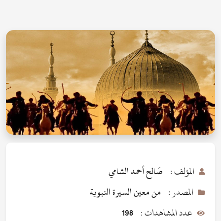
المؤلف :
صَالح أحمد الشامي
المصدر :
من معين السيرة النبوية
عدد المشاهدات :
198