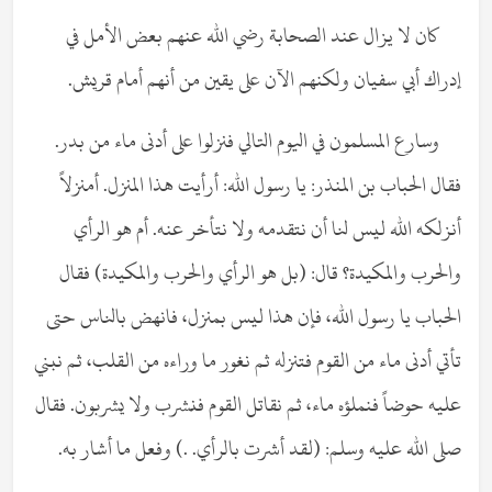
كان لا يزال عند الصحابة رضي الله عنهم بعض الأمل في
إدراك أبي سفيان ولكنهم الآن على يقين من أنهم أمام قريش.
وسارع المسلمون في اليوم التالي فنزلوا على أدنى ماء من بدر.
فقال الحباب بن المنذر: يا رسول الله: أرأيت هذا المنزل. أمنزلاً
أنزلكه الله ليس لنا أن نتقدمه ولا نتأخر عنه. أم هو الرأي
والحرب والمكيدة؟ قال: (بل هو الرأي والحرب والمكيدة) فقال
الحباب يا رسول الله، فإن هذا ليس بمنزل، فانهض بالناس حتى
تأتي أدنى ماء من القوم فتنزله ثم نغور ما وراءه من القلب، ثم نبني
عليه حوضاً فنملؤه ماء، ثم نقاتل القوم فنشرب ولا يشربون. فقال
صلى الله عليه وسلم: (لقد أشرت بالرأي. .) وفعل ما أشار به.