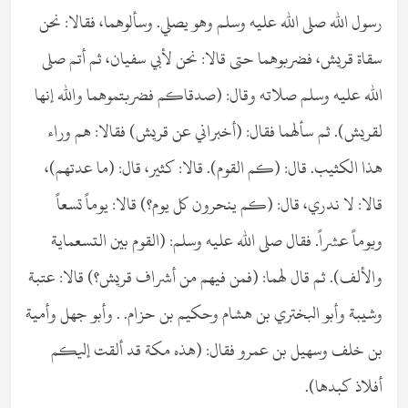
رسول الله صلى الله عليه وسلم وهو يصلي. وسألوهما، فقالا: نحن
سقاة قريش، فضربوهما حتى قالا: نحن لأبي سفيان، ثم أتم صلى
الله عليه وسلم صلاته وقال: (صدقاكم فضربتموهما والله إنها
لقريش). ثم سألهما فقال: (أخبراني عن قريش) فقالا: هم وراء
هذا الكثيب. قال: (كم القوم). قالا: كثير، قال: (ما عدتهم)،
قالا: لا ندري، قال: (كم ينحرون كل يوم؟) قالا: يوماً تسعاً
ويوماً عشراً. فقال صلى الله عليه وسلم: (القوم بين التسعماية
والألف). ثم قال لهما: (فمن فيهم من أشراف قريش؟) قالا: عتبة
وشيبة وأبو البختري بن هشام وحكيم بن حزام. . وأبو جهل وأمية
بن خلف وسهيل بن عمرو فقال: (هذه مكة قد ألقت إليكم
أفلاذ كبدها).