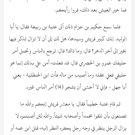
فما خير العيش بعد ذلك، فروا رأيكم.
فلما سمع حكيم بن حزام ذلك أتى عتبة بن ربيعة فقال: يا أبا
الوليد. إنك كبير قريش وسيدها، هل لك إلى أن لا تزال تذكر فيها
بخير إلى آخر الدهر؟ قال: وما ذاك؟ قال: ترجع بالناس وتحمل أمر
حليفك عمرو بن الحضرمي قال: قد فعلت، أمن علي بذلك إنما هو
حليفي فعلي عقله وما أصيب من ماله فأت ابن الحنظلية - يعني
أبا جهل - فإني لا أخشى أن يشجر (14) أمر الناس غيره.
ثم قام عتبة خطيباً فقال: يا معشر قريش إنكم والله ما
تصنعون بأن تلقوا محمداً وأصحابه شيئاً. والله لئن أصبتموه لا
يزال الرجل ينظر في وجه رجل يكره النظر إليه، قتل ابن عمه أو