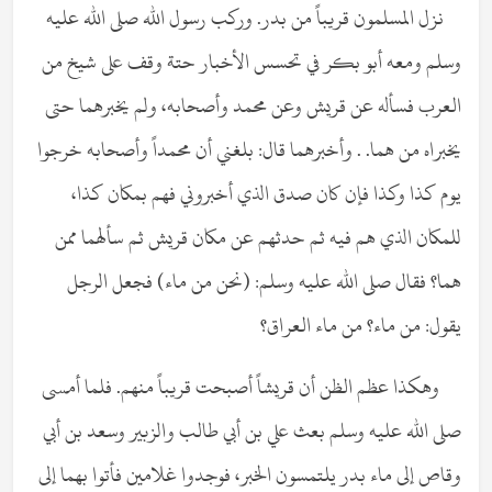
نزل المسلمون قريباً من بدر. وركب رسول الله صلى الله عليه
وسلم ومعه أبو بكر في تحسس الأخبار حتة وقف على شيخ من
العرب فسأله عن قريش وعن محمد وأصحابه، ولم يخبرهما حتى
يخبراه من هما. . وأخبرهما قال: بلغني أن محمداً وأصحابه خرجوا
يوم كذا وكذا فإن كان صدق الذي أخبروني فهم بمكان كذا،
للمكان الذي هم فيه ثم حدثهم عن مكان قريش ثم سألهما ممن
هما؟ فقال صلى الله عليه وسلم: (نحن من ماء) فجعل الرجل
يقول: من ماء؟ من ماء العراق؟
وهكذا عظم الظن أن قريشاً أصبحت قريباً منهم. فلما أمسى
صلى الله عليه وسلم بعث علي بن أبي طالب والزبير وسعد بن أبي
وقاص إلى ماء بدر يلتمسون الخبر، فوجدوا غلامين فأتوا بهما إلى