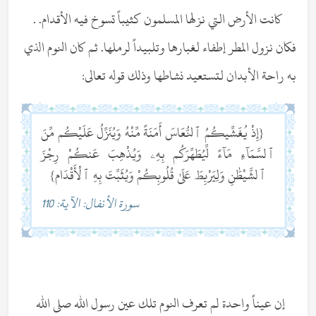
كانت الأرض التي نزلها المسلمون كثيباً تسوخ فيه الأقدام. .
فكان نزول المطر إطفاء لغبارها وتلبيداً لرملها. ثم كان النوم الذي
به راحة الأبدان لتستعيد نشاطها وذلك قوله تعالى:
{إِذْ يُغَشِّيكُمُ ٱلنُّعَاسَ أَمَنَةً مِّنْهُ وَيُنَزِّلُ عَلَيْكُم مِّنَ
ٱلسَّمَآءِ مَآءً لِّيُطَهِّرَكُم بِهِۦ وَيُذْهِبَ عَنكُمْ رِجْزَ
ٱلشَّيْطَٰنِ وَلِيَرْبِطَ عَلَىٰ قُلُوبِكُمْ وَيُثَبِّتَ بِهِ ٱلْأَقْدَام}
سورة الأنفال: الآية: 110
إن عيناً واحدة لم تعرف النوم تلك عين رسول الله صلى الله