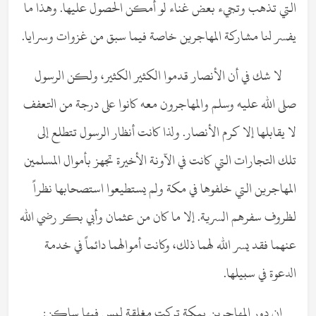
التي تذهب وتجيء بعض غناء لو أمكن الحصول عليها. وهذا ما
يفسر لنا مشاركة المهاجرين خاصة فيما سبق من غزوات وسرايا.
لا شك في أن الأنصار قدموا الكثير الكثير، ولكن الرسول
صلى الله عليه وسلم والمهاجرون معه كانوا على درجة من التعفف
لا يقابلها إلا كرم الأنصار. ولذا كانت أنظار الرسول تتطلع إلى
تلك التجارات التي كانت في الآونة الأخيرة تجهز بأموال المسلمين
المهاجرين التي خلفوها في مكة ولم يستطيعوا استصحابها نظراً
لظروف سفرهم السرية. إلا ما كان من عثمان وأبي بكر رضي الله
عنهما فقد يسر الله لهما ذلك، وكانت أموالهما دائماً في خدمة
الدعوة في سبيلها.
إن دور المهاجرين بمكة تركت مغلقة ليس فيها ساكن: