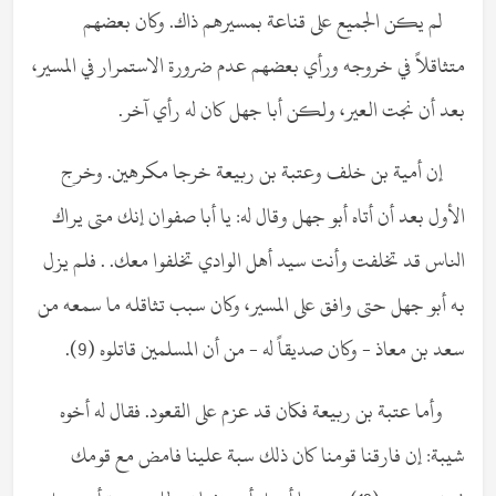
لم يكن الجميع على قناعة بمسيرهم ذاك. وكان بعضهم
متثاقلاً في خروجه ورأي بعضهم عدم ضرورة الاستمرار في المسير،
بعد أن نجت العير، ولكن أبا جهل كان له رأي آخر.
إن أمية بن خلف وعتبة بن ربيعة خرجا مكرهين. وخرج
الأول بعد أن أتاه أبو جهل وقال له: يا أبا صفوان إنك متى يراك
الناس قد تخلفت وأنت سيد أهل الوادي تخلفوا معك. . فلم يزل
به أبو جهل حتى وافق على المسير، وكان سبب تثاقله ما سمعه من
سعد بن معاذ - وكان صديقاً له - من أن المسلمين قاتلوه (9).
وأما عتبة بن ربيعة فكان قد عزم على القعود. فقال له أخوه
شيبة: إن فارقنا قومنا كان ذلك سبة علينا فامض مع قومك