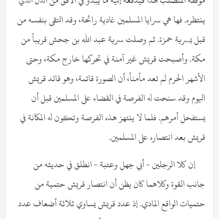
موقفه المتصلب هذا فيدفعه إليه ما يبدو في الأفق من الذل الذي
ينتظره. فها هي سرايا المسلمين غادية رائحة، وقد التقى بنفسه من
قبل بسرية حمزة. ثم وصلت سرية عبد الله بن جحش قريباً من
مكة. وأصبحت قريش غير آمنة في تحركها خارج مكة، وحتى
الأشهر الحرم لم تعد مأمناً، أن الصورة قاتمة، وهو قائد قريش
اليوم وقد سنحت له الفرصة في القضاء على المسلمين قبل أن
يستفحل أمرهم. فلما لا ينتهز هذه الفرصة وتكون له المكانة في
قريش بعد انتصاره على المسلمين.
إن كلا الرجلين - أبي جهل وعتبة - انطلق في حديثه من
جانب القوة وكلاهما كان يظن أن انتصار قريش حتمية من
حتميات الواقع المادي. إذ عدد قريش يساوي ثلاثة أضعاف عدد