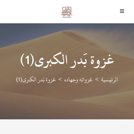
6 أغسطس 2026 م - 21 صفر 1448 هـ
﴿
وَمَا أَرْسَلْنَاكَ إِلا رَحْمَةً لِلْعَالَمِينَ
﴾
غزوة بَدر الكبرى(1)
الرئيسية
غزواته وجهاده
غزوة بَدر الكبرى(1)