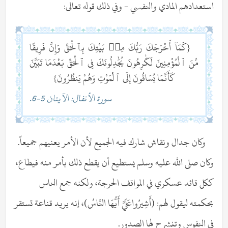
استعدادهم المادي والنفسي - وفي ذلك قوله تعالى:
{كَمَآ أَخْرَجَكَ رَبُّكَ مِنۢ بَيْتِكَ بِٱلْحَقِّ وَإِنَّ فَرِيقًا
مِّنَ ٱلْمُؤْمِنِينَ لَكَٰرِهُونَ يُجَٰدِلُونَكَ فِى ٱلْحَقِّ بَعْدَمَا تَبَيَّنَ
كَأَنَّمَا يُسَاقُونَ إِلَى ٱلْمَوْتِ وَهُمْ يَنظُرُونَ}
سورة الأنفال: الآيتان 5-6.
وكان جدال ونقاش شارك فيه الجميع لأن الأمر يعنيهم جميعاً.
وكان صلى الله عليه وسلم يستطيع أن يقطع ذلك بأمر منه فيطاع،
ككل قائد عسكري في المواقف الحرجة، ولكنه جمع الناس
بحكمته ليقول لهم: (أَشِيرُواعَلَيَّ أَيُّهَا النَّاسُ)، إنه يريد قناعة تستقر
في النفوس وتنشرح لها الصدور.