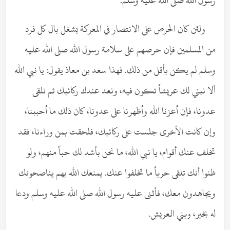
رسول الله صلى الله عليه وسلم.
ولئن كان الحرص على الانتصار في المعركة يشغل بال كل فرد
من المسلمين فإن حرصهم على سلامة رسول الله صلى الله عليه
وسلم لم يكن بأقل من ذلك. فهذا سعد بن معاذ يقول: يا نبي الله
ألا نبني لك عريشاً تكون فيه، ونعد عندك ركائبك ثم نلقى
عدونا، فإن أعزنا الله وأظهرنا على عدونا، كان ذلك ما أحببنا،
وإن كانت الأخرى جلست على ركائبك، فلحقت بمن وراءنا، فقد
تخلف عنك أقوام، يا نبي الله، ما نحن بأشد لك حباً منهم، ولو
ظنوا أنك تلقى حرباً ما تخلفوا عنك. يمنعك الله بهم يناصحونك
ويجاهدون معك، فأثنى عليه رسول الله صلى الله عليه وسلم ودعا
له بخير، وبني العريش.