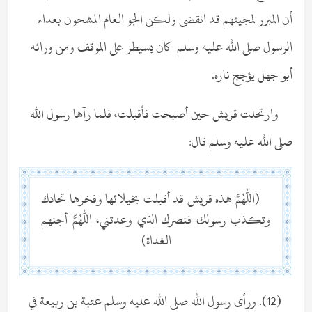
أن المبرر لمجيئهم قد انقضى ولكن الجو العام المشحون بعداء
الرسول صلى الله عليه وسلم كان يسيطر على الموقف ومن ورائه
أبو جهل يؤجج ناره.
وارتحلت قريش حين أصبحت فأقبلت، فلما رآها رسول الله
صلى الله عليه وسلم قال:
(اللهم هذه قريش قد أقبلت بخيلائها وفخرها تحادك
وتكذب رسولك فنصرك الذي وعدتني، اللهم أحِنهم
الغداة)
(12). ورأى رسول الله صلى الله عليه وسلم عتبة بن ربيعة في