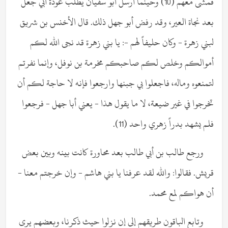
فمشى معهم (10) وحينما أرسل أبو سفيان يطلب عودة أبي جعل
بعد نجاة العير، وقد رفض أبو جهل ذلك. قال الأخنس بن شريق
لبني زهرة - وكان حليفاً لهم -: يا بني زهرة قد نجى الله لكم
أموالكم وخلص لكم صاحبكم مخرمة بن نوفل، وإنما نفرتم
لتمنعوه وماله، فاجعلوا بي جبنها وارجعوا فإنه لا حاجة لكم أن
تخرجوا في غير ضيعة، لا ما يقول هذا - يعني أبا جهل - فرجعوا
فلم يشهد بدراً زهري واحد (11).
ورجع طالب بن أبي طالب بعد محاورة كانت بينه وبين بعض
قريش. فقالوا: والله لقد عرفنا يا بني هاشم - وإن خرجتم معنا -
أن هواكم لمع محمد.
وتابع الباقون طريقهم إلى إن نزلوا حيث ذكرنا، وبعضهم يرى