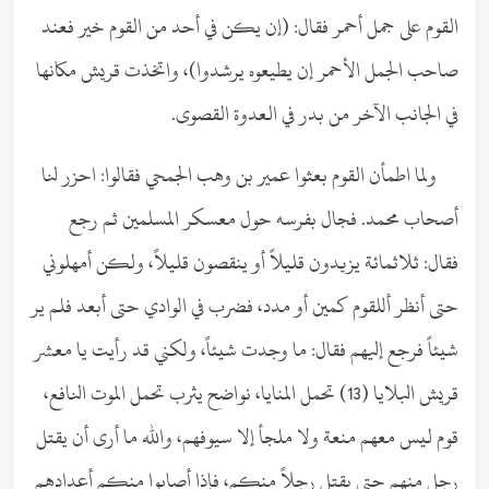
القوم على جمل أحمر فقال: (إن يكن في أحد من القوم خير فعند
صاحب الجمل الأحمر إن يطيعوه يرشدوا)، واتخذت قريش مكانها
في الجانب الآخر من بدر في العدوة القصوى.
ولما اطمأن القوم بعثوا عمير بن وهب الجمحي فقالوا: احزر لنا
أصحاب محمد. فجال بفرسه حول معسكر المسلمين ثم رجع
فقال: ثلاثمائة يزيدون قليلاً أو ينقصون قليلاً، ولكن أمهلوني
حتى أنظر أللقوم كمين أو مدد، فضرب في الوادي حتى أبعد فلم ير
شيئاً فرجع إليهم فقال: ما وجدت شيئاً، ولكني قد رأيت يا معشر
قريش البلايا (13) تحمل المنايا، نواضح يثرب تحمل الموت النافع،
قوم ليس معهم منعة ولا ملجأ إلا سيوفهم، والله ما أرى أن يقتل
رجل منهم حتى يقتل رجلاً منكم، فإذا أصابوا منكم أعدادهم