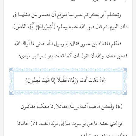
وتكلم أبو بكر ثم عمر بما يتوقع أن يصدر عن مثلهما في
ذلك اليوم. ثم قال صلى الله عليه وسلم: (أَشِيرُواعَلَيَّ أَيُّهَا النَّاسُ).
فتكلم المقداد بن عمرو فقال: يا رسول الله امض لما أراك الله
فنحن معك. والله لا نقول لك كما قالت بنو إسرائيل لموسى:
{فَٱذْهَبْ أَنتَ وَرَبُّكَ فَقَٰتِلَآ إِنَّا هَٰهُنَا قَٰعِدُونَ}
(6) ولكن اذهب أنت وربك فقاتلا إنا معكما مقاتلون.
فوالذي بعثك بالحق لو سرت بنا إلى برك الغماد (7) لجالدنا
معك من دونه حتى تبلغه.