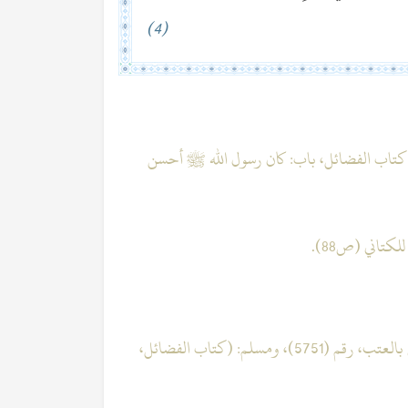
(4)
اري: كتاب الأدب، رقم (5778)، ومسلم: كتاب الفضائل، باب: كان رسول الله ﷺ أحسن
4. متفق عليه (البخاري: كتاب الأدب، باب: من يواجه الناس بالعتب، رقم (5751)، ومسلم: (كتاب الفضائل،