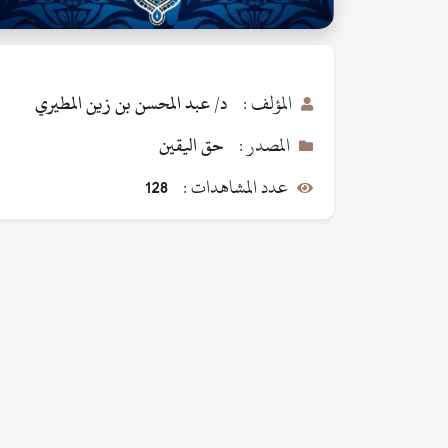
المؤلف :
د/ عبد المحسن بن زين المطيري
المصدر :
حق اليقين
عدد المشاهدات :
128