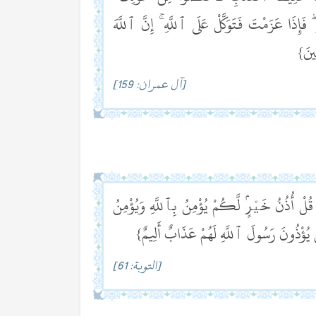
إِذَا عَزَمْتَ فَتَوَكَّلْ عَلَى ٱللَّهِ ۚ إِنَّ ٱللَّهَ
ِينَ}
[آل عمران: 159]
 قُلْ أُذُنُ خَيْرٍۢ لَّكُمْ يُؤْمِنُ بِٱللَّهِ وَيُؤْمِنُ
نَ يُؤْذُونَ رَسُولَ ٱللَّهِ لَهُمْ عَذَابٌ أَلِيمٌ}
[التوبة: 61]