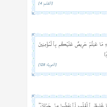
[القلم: 4]
ِ مَا عَنِتُّمْ حَرِيصٌ عَلَيْكُم بِٱلْمُؤْمِنِينَ
ٌ}
[التوبة: 128]
َظًّا غَلِيظَ ٱلْقَلْبِ لَٱنفَضُّوا مِنْ حَوْلِكَ ۖ