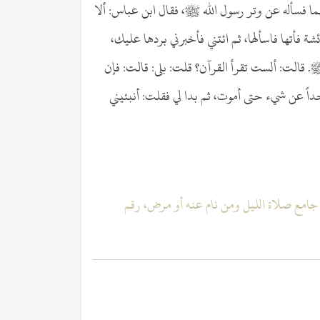
ا فسأله عن وتر رسول الله ﷺ، فقال ابن عباس: ألا
ة فأتها فاسألها، ثم ائتني فأخبرني بردها عليك،
ﷺ. قالت: ألست تقرأ القرآن؟ قلت: بلى: قالت: فإن
داً عن شيء حتى أموت، ثم بدا لي فقلت: أنبئيني
 جامع صلاة الليل ومن نام عنه أو مرض، رقم