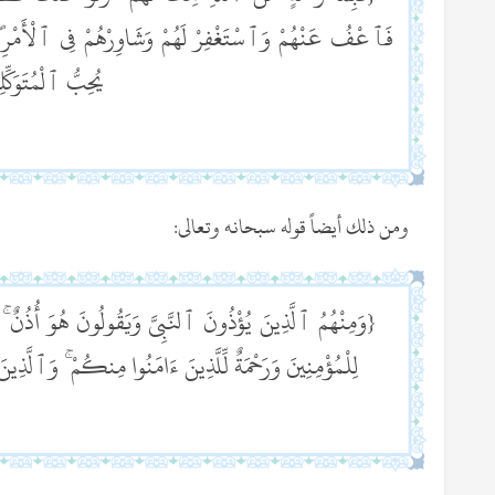
فَٱعْفُ عَنْهُمْ وَٱسْتَغْفِرْ لَهُمْ وَشَاوِرْهُمْ فِى ٱلْأَمْرِ ۖ فَ
يُحِبُّ ٱلْمُتَوَكِّل
ومن ذلك أيضاً قوله سبحانه وتعالى:
{وَمِنْهُمُ ٱلَّذِينَ يُؤْذُونَ ٱلنَّبِىَّ وَيَقُولُونَ هُوَ أُذُنٌ ۚ
لِلْمُؤْمِنِينَ وَرَحْمَةٌ لِّلَّذِينَ ءَامَنُوا مِنكُمْ ۚ وَٱلَّذِي