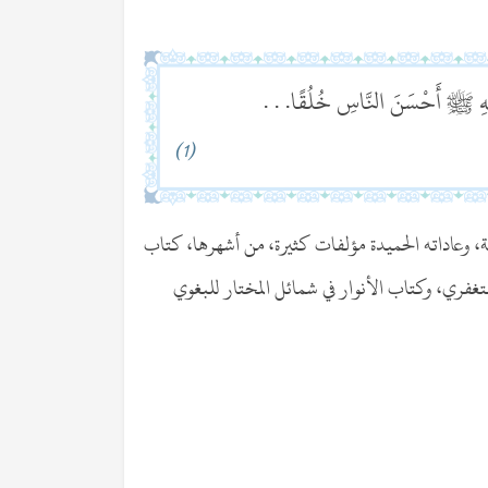
َّهِ ﷺ أَحْسَنَ النَّاسِ خُلُقًا. . .
(1)
، وعاداته الحميدة مؤلفات كثيرة، من أشهرها، كتاب
غفري، وكتاب الأنوار في شمائل المختار للبغوي