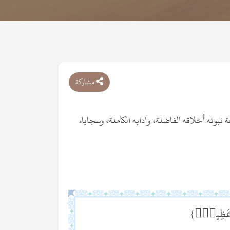
مشاركة
بوته أخلاقه الفاضلة، وآدابه الكاملة، وسجاياه
ُقٍ عَظِيمٍۢ}