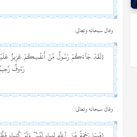
وقال سبحانه وتعالى:
{لَقَدْ جَآءَكُمْ رَسُولٌ مِّنْ أَنفُسِكُمْ عَزِيزٌ عَلَيْه
رَءُوفٌ رَّحِيم
وقال سبحانه وتعالى:
{فَبِمَا رَحْمَةٍۢ مِّنَ ٱللَّهِ لِنتَ لَهُمْ ۖ وَلَوْ كُنتَ ف