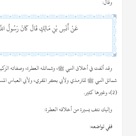
وقال:
عَنْ أَنَسِ بْنِ مَالِكٍ قَالَ كَانَ رَسُولُ الل
وقد ألفت في أخلاق النبي ﷺ، وشمائله العطرة، وصفاته الزكية
شمائل النبي ﷺ للترمذي ولأبي بكر المقري، ولأبي العباس المست
(2)، وغيرها كثير.
وإليك نتف يسيرة من أخلاقه العطرة:
ففي تواضعه: