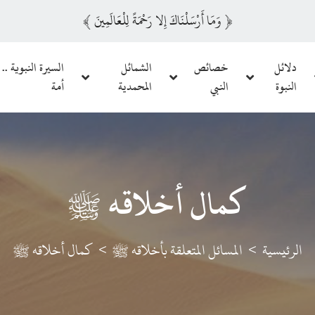
﴿
وَمَا أَرْسَلْنَاكَ إِلا رَحْمَةً لِلْعَالَمِينَ
﴾
دلائل
خصائص
الشمائل
السيرة النبوية .. 
النبوة
النبي
المحمدية
أمة
كمال أخلاقه ﷺ
الرئيسية
المسائل المتعلقة بأخلاقه ﷺ
كمال أخلاقه ﷺ