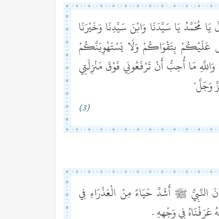
حَمَّدُ يَا سَيِّدَنَا وَابْنَ سَيِّدِنَا وَخَيْرَنَا
ُ عَلَيْكُمْ بِتَقْوَاكُمْ وَلَا يَسْتَهْوِيَنَّكُمْ
 وَاللَّهِ مَا أُحِبُّ أَنْ تَرْفَعُونِي فَوْقَ مَنْزِلَتِي
َزَّ وَجَلَّ"
(3)
لنَّبِيُّ ﷺ أَشَدَّ حَيَاءً مِنْ الْعَذْرَاءِ فِي
 عَرَفْنَاهُ فِي وَجْهِهِ .