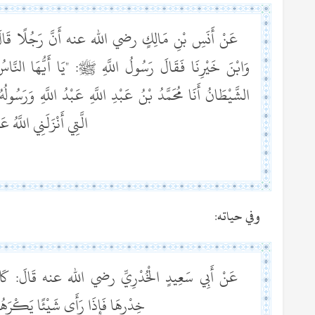
عَنْ أَنَسِ بْنِ مَالِكٍ رضي الله عنه أَنَّ رَجُلًا قَالَ يَا مُ
وَابْنَ خَيْرِنَا فَقَالَ رَسُولُ اللَّهِ ﷺ: "يَا أَيُّهَا النَّاس
الشَّيْطَانُ أَنَا مُحَمَّدُ بْنُ عَبْدِ اللَّهِ عَبْدُ اللَّهِ وَرَسُولُهُ
الَّتِي أَنْزَلَنِي اللَّهُ ع
وفي حياته:
عَنْ أَبِي سَعِيدٍ الْخُدْرِيِّ رضي الله عنه قَالَ: كَانَ ا
خِدْرِهَا فَإِذَا رَأَى شَيْئًا يَكْرَهُهُ