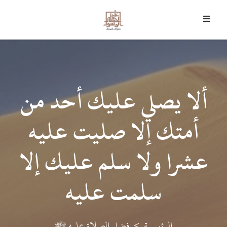
6 أغسطس 2026 م - 21 صفر 1448 هـ
﴿
وَمَا أَرْسَلْنَاكَ إِلا رَحْمَةً لِلْعَالَمِينَ
﴾
ألا يصلي عليك أحد من
أمتك إلا صليت عليه
عشرا ولا سلم عليك إلا
سلمت عليه
الرئيسية
فضل الصلاة عليه ﷺ