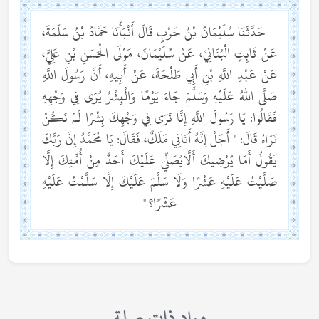
حَدَّثَنَا سُلَيْمَانُ بْنُ حَرْبٍ قَالَ أَنْبَأَنَا حَمَّادُ بْنُ سَلَمَةَ،
عَنْ ثَابِتٍ الْبُنَانِيِّ، عَنْ سُلَيْمَانَ، مَوْلَى الْحَسَنِ بْنِ عَلِيٍّ،
عَنْ عَبْدِ اللَّهِ بْنِ أَبِي طَلْحَةَ، عَنْ أَبِيهِ، أَنَّ رَسُولَ اللَّهِ
صَلَّى اللهُ عَلَيْهِ وَسَلَّمَ جَاءَ يَوْمًا وَالْبِشْرُ يُرَى فِي وَجْهِهِ
فَقَالُوا: يَا رَسُولَ اللَّهِ إِنَّا نَرَى فِي وَجْهِكَ بِشْرًا لَمْ نَكُنْ
نَرَاهُ قَالَ: " أَجَلْ إِنَّهُ أَتَانِي مَلَكٌ، فَقَالَ: يَا مُحَمَّدُ إِنَّ رَبَّكَ
يَقُولُ أَمَا يُرْضِيكَ أَلَّايُصَلِّيَ عَلَيْكَ أَحَدٌ مِنْ أُمَّتِكَ إِلَّا
صَلَّيْتُ عَلَيْهِ عَشْرًا وَلَا سَلَّمَ عَلَيْكَ إِلَّا سَلَّمْتُ عَلَيْهِ
عَشْرًا؟ "
مواد ذات صلة