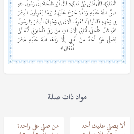
الْبُنَانِيِّ، قَالَ أَنَسُ بْنُ مَالِكٍ: قَالَ أَبُو طَلْحَةَ: إِنَّ رَسُولَ اللَّهِ
صَلَّى اللهُ عَلَيْهِ وَسَلَّمَ خَرَجَ عَلَيْهِمْ يَوْمًا يَعْرِفُونَ الْبِشْرَ
فِي وَجْهِهِ فَقَالُوا إِنَّا نَعْرِفُ الْآنَ فِي وَجْهِكَ الْبِشْرَ يَا رَسُولَ
اللَّهِ قَالَ: «أَجَلْ، أَتَانِي الْآنَ آتٍ مِنْ رَبِّي فَأَخْبَرَنِي أَنَّهُ لَنْ
يُصَلِّيَ عَلَيَّ أَحَدٌ مِنْ أُمَّتِي إِلَّا رَدَّهَا اللَّهُ عَلَيْهِ عَشْرَ
أَمْثَالِهَا»
مواد ذات صلة
ألا يصلي عليك أحد
من صلى علي واحدة