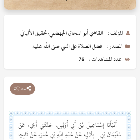
المؤلف :
القاضي أبو اسحاق الجهضمي، تحقيق الألباني
المصدر :
فضل الصلاة على النبي صلى الله عليه
عدد المشاهدات :
76
مشاركة
أَنْبَأَنَا إِسْمَاعِيلُ بْنُ أَبِي أُوَيْسٍ، حَدَّثَنِي أَخِي، عَنْ
سُلَيْمَانَ بْنِ - بِلَالٍ، عَنْ عَبْدِ اللَّهِ بْنِ عُمَرَ، عَنْ ثَابِتٍ