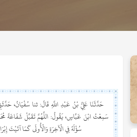
حَدَّثَنَا عَلِيُّ بْنُ عَبْدِ اللَّهِ قَالَ: ثنا سُفْيَانُ، حَدَّ
سَمِعْتُ ابْنَ عَبَّاسٍ، يَقُولُ: اللَّهُمَّ تَقَبَّلْ شَفَاعَةَ مُحَمَّ
سُؤْلَهُ فِي الْآخِرَةِ وَالْأُولَى كَمَا آتَيْتَ إِبْر