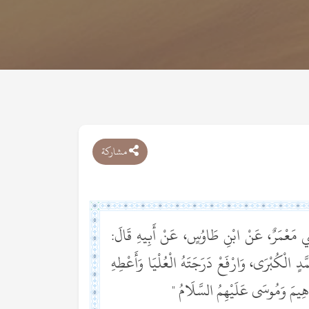
مشاركة
ثَنِي مَعْمَرٌ، عَنْ ابْنِ طَاوُسٍ، عَنْ أَبِيهِ قَالَ:
دٍ الْكُبْرَى، وَارْفَعْ دَرَجَتَهُ الْعُلْيَا وَأَعْطِهِ
َاهِيمَ وَمُوسَى عَلَيْهِمُ السَّلَامُ "