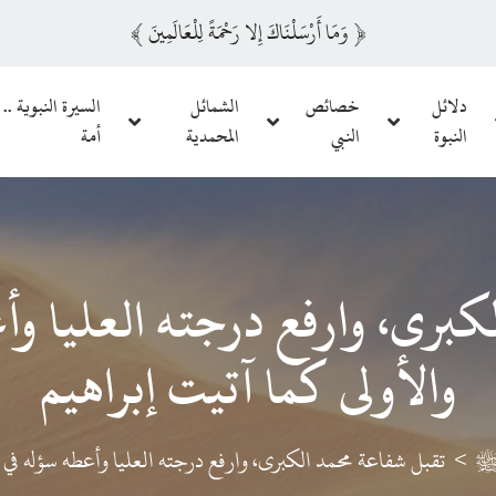
﴿
وَمَا أَرْسَلْنَاكَ إِلا رَحْمَةً لِلْعَالَمِينَ
﴾
دلائل
خصائص
الشمائل
السيرة النبوية .. 
النبوة
النبي
المحمدية
أمة
برى، وارفع درجته العليا وأ
والأولى كما آتيت إبراهيم
 ﷺ
تقبل شفاعة محمد الكبرى، وارفع درجته العليا وأعطه سؤله في ا