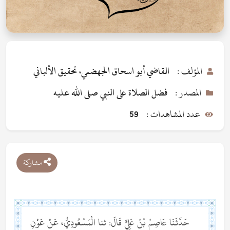
المؤلف :
القاضي أبو اسحاق الجهضمي، تحقيق الألباني
المصدر :
فضل الصلاة على النبي صلى الله عليه
عدد المشاهدات :
59
مشاركة
حَدَّثَنَا عَاصِمُ بْنُ عَلِيٍّ قَالَ: ثنا الْمَسْعُودِيُّ، عَنْ عَوْنِ