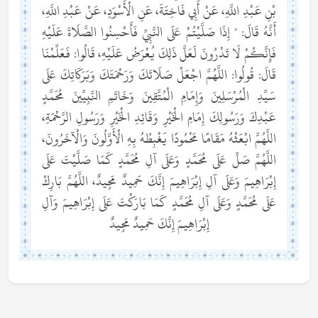
بْنِ عَبْدِ اللَّهِ، عَنْ أَبِي فَاخِتَةَ، عَنِ الْأَسْوَدِ، عَنْ عَبْدِ اللَّهِ،
أَنَّهُ قَالَ: " إِذَا صَلَّيْتُمْ عَلَى النَّبِيِّ فَأَحْسِنُوا الصَّلَاةَ عَلَيْهِ
فَإِنَّكُمْ لَا تَدْرُونَ لَعَلَّ ذَلِكَ يُعْرَضُ عَلَيْهِ، قَالُوا: فَعَلِّمْنَا
قَالَ: قُولُوا: اللَّهُمَّ اجْعَلْ صَلَاتَكَ وَرَحْمَتَكَ وَبَرَكَاتِكَ عَلَى
سَيِّدِ الْمُرْسَلِينَ وَإِمَامِ الْمُتَّقِينَ وَخَاتَمِ النَّبِيِّينَ مُحَمَّدٍ
عَبْدِكَ وَرَسُولِكَ إِمَامِ الْخَيْرِ وَقَائِدِ الْخَيْرِ وَرَسُولِ الرَّحْمَةِ،
اللَّهُمَّ ابْعَثْهُ مَقَامًا مَحْمُودًا يَغْبِطُهُ بِهِ الْأَوَّلُونَ وَالْآخَرُونَ،
اللَّهُمَّ صَلِّ عَلَى مُحَمَّدٍ وَعَلَى آلِ مُحَمَّدٍ كَمَا صَلَّيْتَ عَلَى
إِبْرَاهِيمَ وَعَلَى آلِ إِبْرَاهِيمَ إِنَّكَ حَمِيدٌ مَجِيدٌ، اللَّهُمَّ بَارِكْ
عَلَى مُحَمَّدٍ وَعَلَى آلِ مُحَمَّدٍ كَمَا بَارَكْتَ عَلَى إِبْرَاهِيمَ وَآلِ
إِبْرَاهِيمَ إِنَّكَ حَمِيدٌ مَجِيدٌ