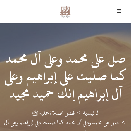
6 أغسطس 2026 م - 21 صفر 1448 هـ
﴿
وَمَا أَرْسَلْنَاكَ إِلا رَحْمَةً لِلْعَالَمِينَ
﴾
صل على محمد وعلى آل محمد
كما صليت على إبراهيم وعلى
آل إبراهيم إنك حميد مجيد
الرئيسية
فضل الصلاة عليه ﷺ
صل على محمد وعلى آل محمد كما صليت على إبراهيم وعلى آل