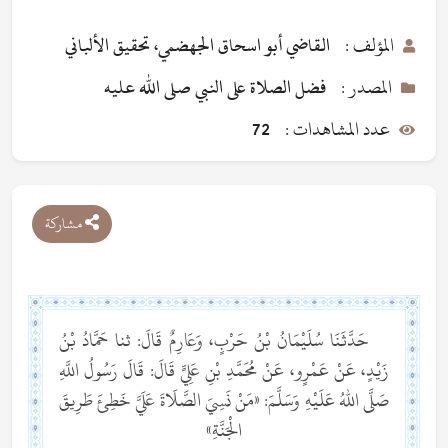
المؤلف :
القاضي أبو اسحاق الجهضمي، تحقيق الألباني
المصدر :
فضل الصلاة على النبي صلى الله عليه
عدد المشاهدات :
72
مشاركة
حَدَّثَنَا سُلَيْمَانُ بْنُ حَرْبٍ، وَعَارِمٌ قَالَ: ثنا حَمَّادُ بْنُ
زَيْدٍ، عَنْ عَمْرٍو، عَنْ مُحَمَّدِ بْنِ عَلِيٍّ قَالَ: قَالَ رَسُولُ اللَّهِ
صَلَّى اللهُ عَلَيْهِ وَسَلَّمَ: «مَنْ نَسِيَ الصَّلَاةَ عَلَيَّ خَطِئَ طَرِيقَ
الْجَنَّةِ»